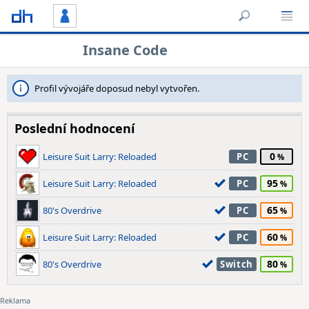
Insane Code
Profil vývojáře doposud nebyl vytvořen.
Poslední hodnocení
0
Leisure Suit Larry: Reloaded
PC
95
Leisure Suit Larry: Reloaded
PC
65
80's Overdrive
PC
60
Leisure Suit Larry: Reloaded
PC
80
80's Overdrive
Switch