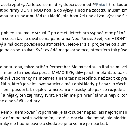
vracela zpátky. Až letos jsem i díky doporučení od @
Fritol
: hru koupi
ut od firmy DON'T NOD hodila do výzvy. Hned na začátku musím zmí
ušnou hru s pěknou řádkou kladů, ale bohužel i nějakými výraznější
í pohled zaujme je vizuál. I po deseti letech hra vypadá moc pěkně
sem se zastavil a díval se na panorama Neo-Paříže. Svět, který DON'
avý a má dost povedenou atmosféru. Neo-Paříž si projdeme od slum
y je na co se koukat. Svět ovládá megakorporace, atmosféra tak půs
d antiutopii, takže příběh Remember Me mi sednul a líbil se mi ve
 - máme tu megakorporaci MEMORIZE, díky jejich implantátu pak d
á své vzpomínky na internet a není tak nic lepšího, než začít obyva
 Nilin, která je velmi sympatická a má i další klady, přichází o všec
íběh působí tak nějak v rámci žánru klasicky, ale pak se rozjede a
 a nějaký ten zajímavý zvrat. Příběh mě při hraní táhnul nejvíc, to
se o největší klad hry.
 Remix. Remixování vzpomínek je fakt super nápad, asi nejoriginál
em v něm bojoval s ovládáním, které je docela krkolomné, ale hledán
nky mě hodně bavilo a škoda že je to ve hře jen párkrát.