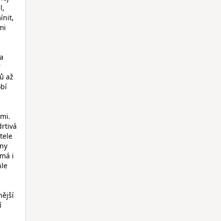
l,
nit,
mi
 a
T
ů až
obí
lmi.
rtivá
tele
hny
 má i
hle
nější
í