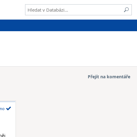
Přejít na komentáře
no
něj