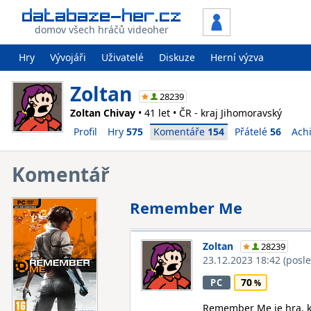
domov všech hráčů videoher
Hry
Vývojáři
Uživatelé
Diskuze
Herní výzva
Zoltan
28239
Zoltan Chivay
• 41 let • ČR - kraj Jihomoravský
Profil
Hry
575
Komentáře
154
Přátelé
56
Ach
Komentář
Remember Me
Zoltan
28239
23.12.2023 18:42
(posl
70
PC
Remember Me je hra, kt