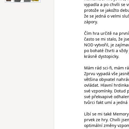
vypadla a po chvíli se 
protože se jakožto deb
že se jedná o velmi sl
zápory.
Čím hra určitě na prvn
často se mi stalo, že j
NOD vytvořil, je zajím
po bohaté čtvrti a vžd
krásně dystopicky.
Mám rád sci-fi, mám rá
Zprvu vypadá vše jasně
většina obyvatel nahráv
ovládat. Hlavní hrdinka
své vzpomínky. Dotud př
své překvapivé odhalení
tvůrci fakt umí a jedná 
Líbí se mi také Memory
prvek ze hry. Chvíli js
optimální změny vzpomí