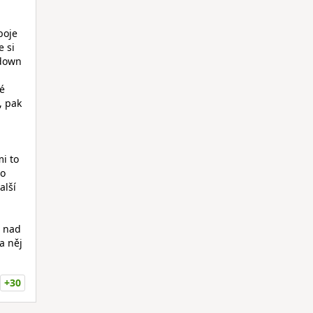
boje
e si
ldown
né
, pak
.
mi to
po
alší
e nad
a něj
+30