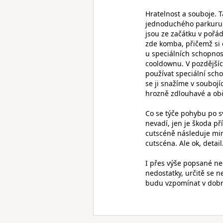
Hratelnost a souboje. T
jednoduchého parkuru, 
jsou ze začátku v pořád
zde komba, přičemž si 
u speciálních schopnos
cooldownu. V pozdějšíc
používat speciální scho
se ji snažíme v soubojíc
hrozně zdlouhavé a obč
Co se týče pohybu po sv
nevadí, jen je škoda př
cutscéně následuje min
cutscéna. Ale ok, detail
I přes výše popsané n
nedostatky, určitě se n
budu vzpomínat v dob