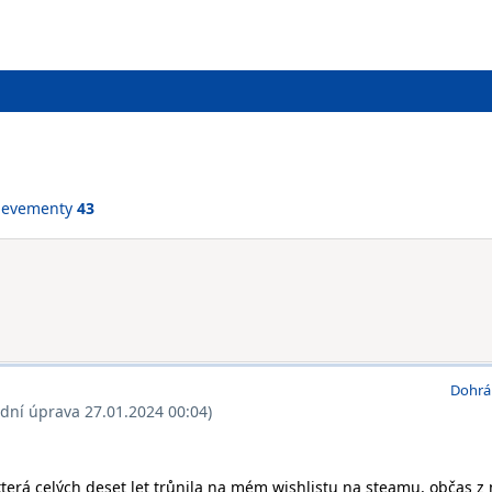
ievementy
43
Dohrá
ední úprava 27.01.2024 00:04)
erá celých deset let trůnila na mém wishlistu na steamu, občas z 