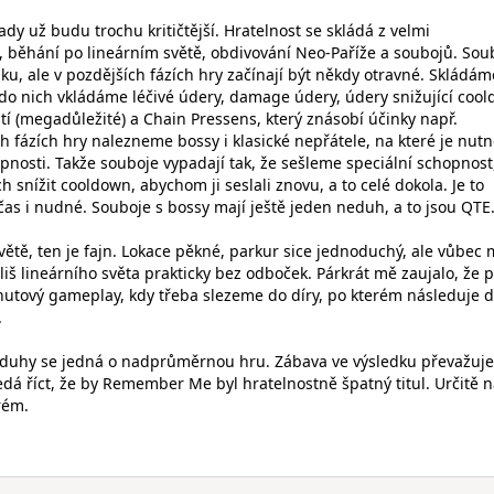
ady už budu trochu kritičtější. Hratelnost se skládá z velmi
běhání po lineárním světě, obdivování Neo-Paříže a soubojů. Sou
ku, ale v pozdějších fázích hry začínají být někdy otravné. Skládám
do nich vkládáme léčivé údery, damage údery, údery snižující coo
tí (megadůležité) a Chain Pressens, který znásobí účinky např.
h fázích hry nalezneme bossy i klasické nepřátele, na které je nut
pnosti. Takže souboje vypadají tak, že sešleme speciální schopnost
h snížit cooldown, abychom ji seslali znovu, a to celé dokola. Je to
as i nudné. Souboje s bossy mají ještě jeden neduh, a to jsou QTE
ětě, ten je fajn. Lokace pěkné, parkur sice jednoduchý, ale vůbec 
íliš lineárního světa prakticky bez odboček. Párkrát mě zaujalo, že 
utový gameplay, kdy třeba slezeme do díry, po kterém následuje d
.
eduhy se jedná o nadprůměrnou hru. Zábava ve výsledku převažuj
edá říct, že by Remember Me byl hratelnostně špatný titul. Určitě n
rém.