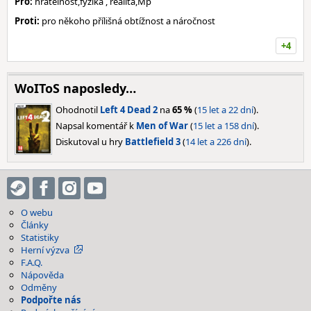
Pro:
hratelnost,fyzika , realita,Mp
Proti:
pro někoho přílišná obtížnost a náročnost
+4
WoIToS naposledy…
Ohodnotil
Left 4 Dead 2
na
65 %
(
15 let a 22 dní
).
Napsal komentář k
Men of War
(
15 let a 158 dní
).
Diskutoval u hry
Battlefield 3
(
14 let a 226 dní
).
O webu
Články
Statistiky
Herní výzva
F.A.Q.
Nápověda
Odměny
Podpořte nás