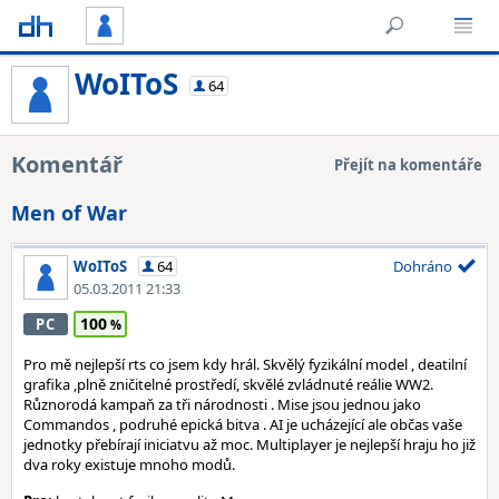
WoIToS
64
Komentář
Přejít na komentáře
Men of War
WoIToS
64
Dohráno
05.03.2011 21:33
100
PC
Pro mě nejlepší rts co jsem kdy hrál. Skvělý fyzikální model , deatilní
grafika ,plně zničitelné prostředí, skvělé zvládnuté reálie WW2.
Různorodá kampaň za tři národnosti . Mise jsou jednou jako
Commandos , podruhé epická bitva . AI je ucházející ale občas vaše
jednotky přebírají iniciatvu až moc. Multiplayer je nejlepší hraju ho již
dva roky existuje mnoho modů.