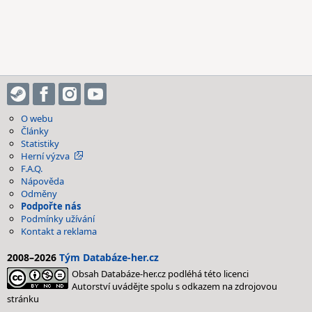
O webu
Články
Statistiky
Herní výzva
F.A.Q.
Nápověda
Odměny
Podpořte nás
Podmínky užívání
Kontakt a reklama
2008–2026
Tým Databáze-her.cz
Obsah Databáze-her.cz podléhá této licenci
Autorství uvádějte spolu s odkazem na zdrojovou
stránku