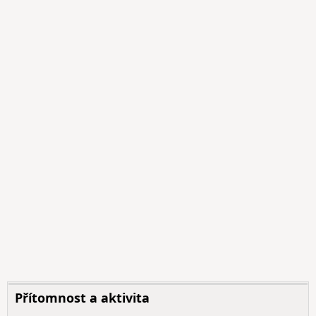
Přítomnost a aktivita