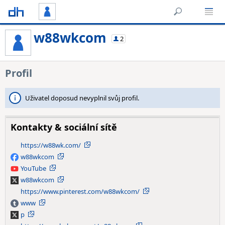
w88wkcom
2
Profil
Uživatel doposud nevyplnil svůj profil.
Kontakty & sociální sítě
https://w88wk.com/
w88wkcom
Facebook
YouTube
YouTube
w88wkcom
X
https://www.pinterest.com/w88wkcom/
www
Tumblr
p
X