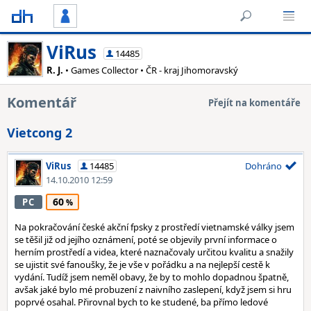
ViRus
14485
R. J.
• Games Collector • ČR - kraj Jihomoravský
Komentář
Přejít na komentáře
Vietcong 2
ViRus
14485
Dohráno
14.10.2010 12:59
60
PC
Na pokračování české akční fpsky z prostředí vietnamské války jsem
se těšil již od jejího oznámení, poté se objevily první informace o
herním prostředí a videa, které naznačovaly určitou kvalitu a snažily
se ujistit své fanoušky, že je vše v pořádku a na nejlepší cestě k
vydání. Tudíž jsem neměl obavy, že by to mohlo dopadnou špatně,
avšak jaké bylo mé probuzení z naivního zaslepení, když jsem si hru
poprvé osahal. Přirovnal bych to ke studené, ba přímo ledové