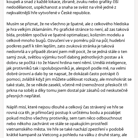
koupeli a snad z každé lokace, zbraně, zvuku nebo grafiky číší
nedodělanost, uspěchanost a snaha se svést na vlně jedné z
nejkvalitnější hře vytvořené v České republice.
Musím se přiznat, že ne všechno je špatné, ale z celkového hlediska
je hra velkým zklamáním. Po grafické stránce to není, až zas taková
bída, problém spočívá ve špatné optimalizaci, kolizním modelu a
celkově mnoho bugů. Ozvučení ve v poměru půl na půl, hudební
podkres patří k těm lepším, zato zvuková stránka je taková
nedomrlá a v případě zbraní jsem měl pocit, že se jedná stále o ten
samý zvuk, světlou výjimku tvoří dabing jednotlivých postav a k
dobru se počítá i to že hlavní hrdina není němí. Umělá inteligence,
jak protivníků tak i spolubojovníků je, alespoň podle mě, na velmi
dobré úrovní a dalo by se napsat, že dokázali často potrápit či
pomoci, zvláště když jim můžete udělovat rozkazy, ale mnohokrát se
také stalo, že se někde zasekli, včetně mě (nemožnost přeskočit tři
prkna na sobě) a díky tomu jsem dostal pár zásahů od neskutečně
přesných nepřátel.
Náplň misí, které nejsou dlouhé a celkový čas strávený ve hře se
rovná cca 6h, je přímočarý postup k určitému bodu a pozabíjet
pokud možno všechny protivníky, sem tam něco odbouchnout
nebo někoho zachránit ve stále se opakujícím prostředí
vietnamského města. Ve hře se také nachází zpestření v podobě
krátké kampaně za Vietcong a pohledu na válku z druhé stany, ale