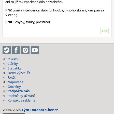
ani to již tak zpackané dílo nezachrání.
Pro:
umělá inteligence, dabing, hudba, mnoho zbraní, kampaň za
Viecong
Proti:
chyby, zvuky, prostředí,
+35
O webu
Články
Statistiky
Herní výzva
F.A.Q.
Nápověda
Odměny
Podpořte nás
Podmínky užívání
Kontakt a reklama
2008–2026
Tým Databáze-her.cz