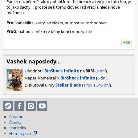
Pár let nazpět mě takto pohltil Into the breach a teď je to tato hra, je
to jako šachy ... prostě se k tomu člověk rád vrací a hledá nové
možnosti.
Pro:
Variabilita, karty, artefakty, nutnost se rozhodovat
Proti:
náhoda - některé běhy končí moc rychle
+20
Vashek naposledy…
Ohodnotil
BioShock Infinite
na
90 %
(
6 dní
).
Napsal komentář k
BioShock Infinite
(
6 dní
).
Diskutoval u hry
Stellar Blade
(
1 rok a 345 dní
).
O webu
Články
Statistiky
Herní výzva