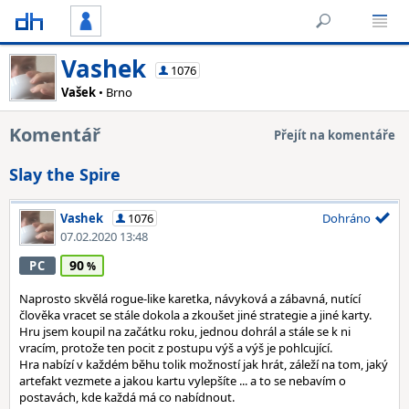
Vashek
1076
Vašek
• Brno
Komentář
Přejít na komentáře
Slay the Spire
Vashek
1076
Dohráno
07.02.2020 13:48
90
PC
Naprosto skvělá rogue-like karetka, návyková a zábavná, nutící
člověka vracet se stále dokola a zkoušet jiné strategie a jiné karty.
Hru jsem koupil na začátku roku, jednou dohrál a stále se k ni
vracím, protože ten pocit z postupu výš a výš je pohlcující.
Hra nabízí v každém běhu tolik možností jak hrát, záleží na tom, jaký
artefakt vezmete a jakou kartu vylepšíte ... a to se nebavím o
postavách, kde každá má co nabídnout.