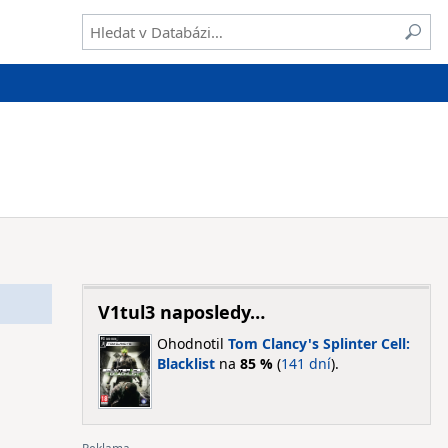
V1tul3 naposledy…
Ohodnotil
Tom Clancy's Splinter Cell:
Blacklist
na
85 %
(
141 dní
).