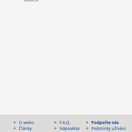
O webu
F.A.Q.
Podpořte nás
Články
Nápověda
Podmínky užívání