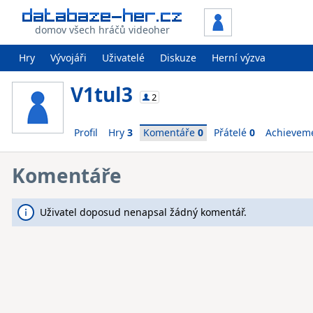
domov všech hráčů videoher
Hry
Vývojáři
Uživatelé
Diskuze
Herní výzva
V1tul3
2
Profil
Hry
3
Komentáře
0
Přátelé
0
Achievem
Komentáře
Uživatel doposud nenapsal žádný komentář.