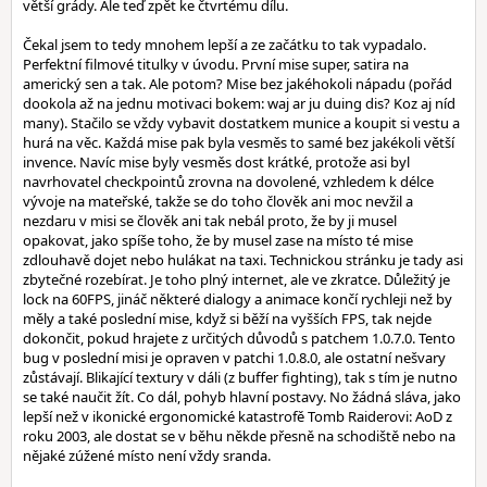
větší grády. Ale teď zpět ke čtvrtému dílu.
Čekal jsem to tedy mnohem lepší a ze začátku to tak vypadalo.
Perfektní filmové titulky v úvodu. První mise super, satira na
americký sen a tak. Ale potom? Mise bez jakéhokoli nápadu (pořád
dookola až na jednu motivaci bokem: waj ar ju duing dis? Koz aj níd
many). Stačilo se vždy vybavit dostatkem munice a koupit si vestu a
hurá na věc. Každá mise pak byla vesměs to samé bez jakékoli větší
invence. Navíc mise byly vesměs dost krátké, protože asi byl
navrhovatel checkpointů zrovna na dovolené, vzhledem k délce
vývoje na mateřské, takže se do toho člověk ani moc nevžil a
nezdaru v misi se člověk ani tak nebál proto, že by ji musel
opakovat, jako spíše toho, že by musel zase na místo té mise
zdlouhavě dojet nebo hulákat na taxi. Technickou stránku je tady asi
zbytečné rozebírat. Je toho plný internet, ale ve zkratce. Důležitý je
lock na 60FPS, jináč některé dialogy a animace končí rychleji než by
měly a také poslední mise, když si běží na vyšších FPS, tak nejde
dokončit, pokud hrajete z určitých důvodů s patchem 1.0.7.0. Tento
bug v poslední misi je opraven v patchi 1.0.8.0, ale ostatní nešvary
zůstávají. Blikající textury v dáli (z buffer fighting), tak s tím je nutno
se také naučit žít. Co dál, pohyb hlavní postavy. No žádná sláva, jako
lepší než v ikonické ergonomické katastrofě Tomb Raiderovi: AoD z
roku 2003, ale dostat se v běhu někde přesně na schodiště nebo na
nějaké zúžené místo není vždy sranda.