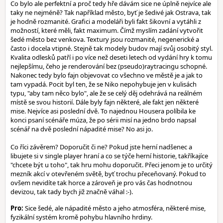
Co bylo ale perfektní a proč tedy hře dávám sice ne úplně nejvíce ale
taky ne nejméně? Tak například město, byť je šedivé jak Ostrava, tak
je hodně rozmanité. Grafici a modeláři byli fakt šikovní a vytáhli z
možností, které měli, fakt maximum. Čímž myslím zadání vytvořit
šedé město bez venkova. Textury jsou rozmanité, negenerické a
často i docela vtipné. Stejně tak modely budov mají svůj osobitý styl.
Kvalita odlesků patří i po více než deseti letech od vydání hry k tomu
nejlepšímu, čeho je renderování bez (pseudo)raytracingu schopné.
Nakonec tedy bylo fajn objevovat co všechno ve městě je a jak to
tam vypadá. Pocit byl ten, že se Niko nepohybuje jen v kulisách
typu, "aby tam něco bylo", ale že se celý děj odehrává na reálném
místě se svou historií. Dále byly fajn některé, ale fakt jen některé
mise. Nejvíce asi poslední dvě. To najednou Housera políbila ke
konci psaní scénáře múza, že po sérii misí na jedno brdo napsal
scénář na dvě poslední nápadité mise? No asi jo.
Co říci závěrem? Doporučit či ne? Pokud jste herní nadšenec a
libujete si v single player hraní a co se týče herní historie, takříkajíce
"chcete být u toho", tak hru mohu doporučit. Přeci jenom je to určitý
mezník akcí v otevřeném světě, byť trochu přeceňovaný. Pokud to
ovšem nevidíte tak horce a zároveň je pro vás čas hodnotnou
devizou, tak tady bych již značně váhal :-).
Pro:
Sice šedé, ale nápadité město a jeho atmosféra, některé mise,
fyzikální systém kromě pohybu hlavního hrdiny.