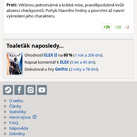
Proti:
Většinou jednotvárné a krátké mise, pravděpodobně kvůli
absenci checkpointů. Pohyb hlavního hrdiny a povrchní až naivní
vykreslení jeho charakteru.
+26
+28
−2
Toaleťák naposledy…
Ohodnotil
ELEX II
na
60 %
(
1 rok a 206 dní
).
Napsal komentář k
ELEX
(
5 let a 45 dní
).
Diskutoval u hry
Gothic
(
2 roky a 78 dní
).
O webu
Články
Statistiky
Herní výzva
F.A.Q.
Nápověda
Odměny