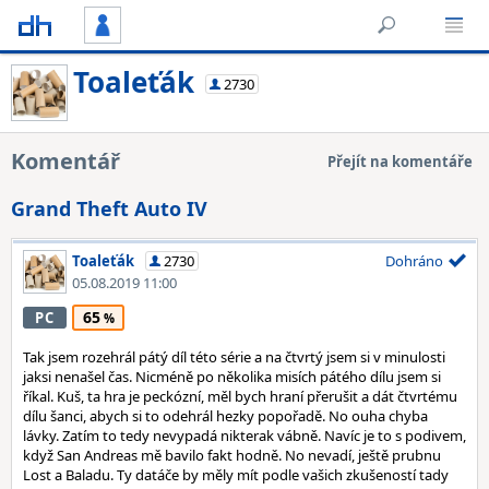
Toaleťák
2730
Komentář
Přejít na komentáře
Grand Theft Auto IV
Toaleťák
2730
Dohráno
05.08.2019 11:00
65
PC
Tak jsem rozehrál pátý díl této série a na čtvrtý jsem si v minulosti
jaksi nenašel čas. Nicméně po několika misích pátého dílu jsem si
říkal. Kuš, ta hra je peckózní, měl bych hraní přerušit a dát čtvrtému
dílu šanci, abych si to odehrál hezky popořadě. No ouha chyba
lávky. Zatím to tedy nevypadá nikterak vábně. Navíc je to s podivem,
když San Andreas mě bavilo fakt hodně. No nevadí, ještě prubnu
Lost a Baladu. Ty datáče by měly mít podle vašich zkušeností tady