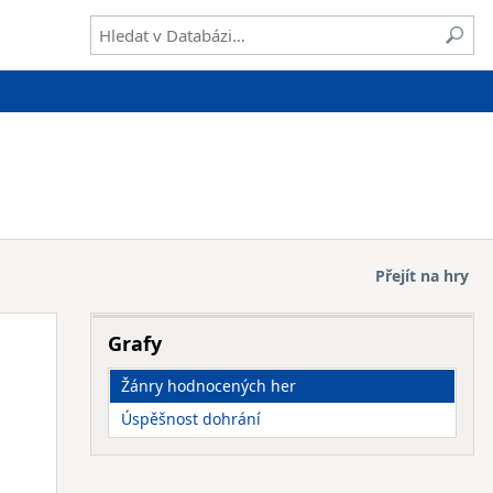
Přejít na hry
Grafy
Žánry hodnocených her
Úspěšnost dohrání