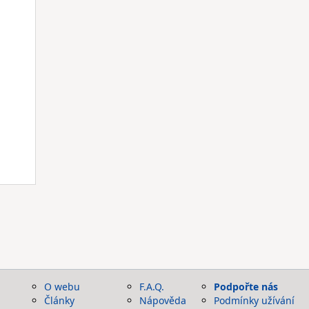
O webu
F.A.Q.
Podpořte nás
Články
Nápověda
Podmínky užívání