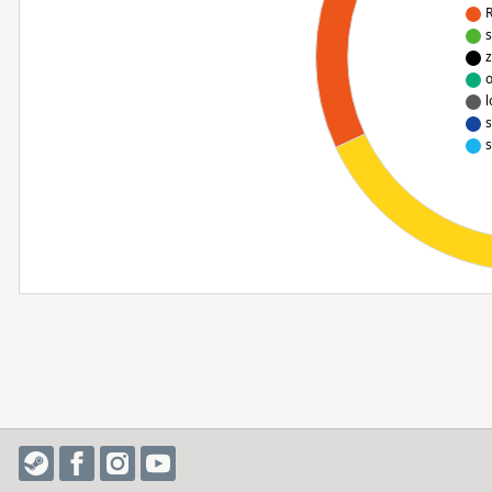
R
s
z
o
l
s
s