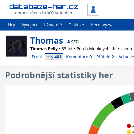
domov všech hráčů videoher
Hry
Vývojáři
Uživatelé
Diskuze
Herní výzva
Thomas
937
Thomas Pelly
• 35 let • Porch Monkey 4 Life • Uvnitř 
Profil
Hry
401
Komentáře
0
Přátelé
2
Achiev
Podrobnější statistiky her
a
a