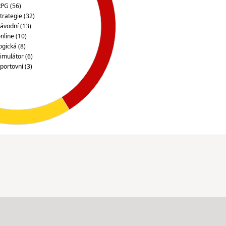
PG (56)
trategie (32)
ávodní (13)
nline (10)
ogická (8)
imulátor (6)
portovní (3)