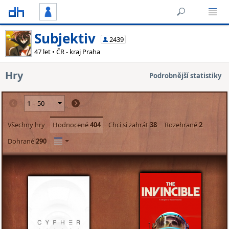
Subjektiv
2439
47 let • ČR - kraj Praha
Hry
Podrobnější statistiky
Všechny hry
Hodnocené
404
Chci si zahrát
38
Rozehrané
2
Dohrané
290