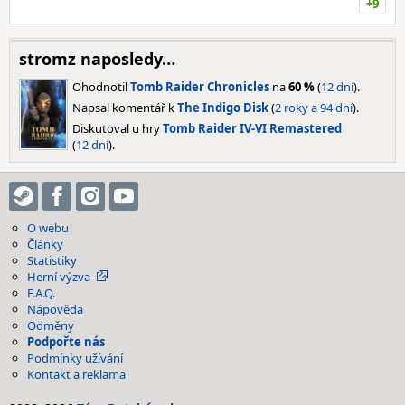
+9
stromz naposledy…
Ohodnotil
Tomb Raider Chronicles
na
60 %
(
12 dní
).
Napsal komentář k
The Indigo Disk
(
2 roky a 94 dní
).
Diskutoval u hry
Tomb Raider IV-VI Remastered
(
12 dní
).
O webu
Články
Statistiky
Herní výzva
F.A.Q.
Nápověda
Odměny
Podpořte nás
Podmínky užívání
Kontakt a reklama