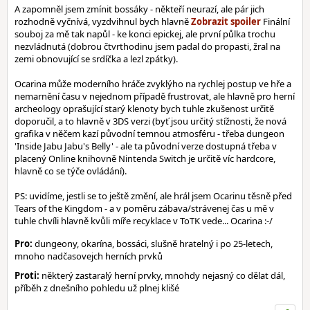
A zapomněl jsem zmínit bossáky - někteří neurazí, ale pár jich
rozhodně vyčnívá, vyzdvihnul bych hlavně
Finální
souboj za mě tak napůl - ke konci epickej, ale první půlka trochu
nezvládnutá (dobrou čtvrthodinu jsem padal do propasti, žral na
zemi obnovující se srdíčka a lezl zpátky).
Ocarina může moderního hráče zvyklýho na rychlej postup ve hře a
nemarnění času v nejednom případě frustrovat, ale hlavně pro herní
archeology oprašující starý klenoty bych tuhle zkušenost určitě
doporučil, a to hlavně v 3DS verzi (byť jsou určitý stížnosti, že nová
grafika v něčem kazí původní temnou atmosféru - třeba dungeon
'Inside Jabu Jabu's Belly' - ale ta původní verze dostupná třeba v
placený Online knihovně Nintenda Switch je určitě víc hardcore,
hlavně co se týče ovládání).
PS: uvidíme, jestli se to ještě změní, ale hrál jsem Ocarinu těsně před
Tears of the Kingdom - a v poměru zábava/strávenej čas u mě v
tuhle chvíli hlavně kvůli míře recyklace v ToTK vede... Ocarina :-/
Pro:
dungeony, okarína, bossáci, slušně hratelný i po 25-letech,
mnoho nadčasovejch herních prvků
Proti:
některý zastaralý herní prvky, mnohdy nejasný co dělat dál,
příběh z dnešního pohledu už plnej klišé