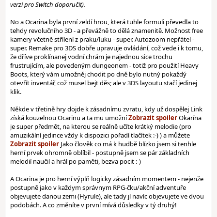
verzi pro Switch doporučit).
No a Ocarina byla první zeldí hrou, která tuhle formuli převedla to
tehdy revolučního 3D - a převážně to dělá znamenitě. Možnost free
kamery včetně střílení z praku/luku - super. Autozoom nepřátel -
super. Remake pro 3DS dobře upravuje ovládání, což vede i k tomu,
že dříve proklínanej vodní chrám je najednou sice trochu
frustrujícím, ale povedeným dungeonem - totiž pro použití Heavy
Boots, který vám umožněj chodit po dně bylo nutný pokaždý
otevřít inventář, což musel bejt děs; ale v 3DS layoutu stačí jedinej
klik.
Někde v třetině hry dojde k zásadnímu zvratu, kdy už dospělej Link
získá kouzelnou Ocarinu a ta mu umožní
Okarína
je super předmět, na kterou se reálně učíte krátký melodie (pro
amuzikální jedince vždy k dispozici pořadí tlačítek :-) ) a můžete
Jako člověk co má k hudbě blízko jsem si tenhle
herní prvek ohromně oblíbil - postupně jsem se pár základních
melodií naučil a hrál po paměti, bezva pocit :-)
A Ocarina je pro herní výplň logicky zásadním momentem - nejenže
postupně jako v každym správnym RPG-čku/akční adventuře
objevujete danou zemi (Hyrule), ale tady jí navíc objevujete ve dvou
podobách. A co změníte v první mívá důsledky v tý druhý!