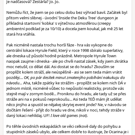
Je nadčasová? Zestárla? Jo. Jo.
Nemůžu říct, že jsem se po celou dobu bez výhrad bavil. Začátek byl
přitom velmi slibnej - úvodní 'Inside the Deku Tree' dungeon je
příkladná startovní 'kobka' s výtečnou atmosférou (creepy
ambientní podklad je za 10/10) a docela jsem koukal, jak mě 25 let
stará hra vtáhla.
Pak nicméně nastala trochu horší fáze - hra vás vykopne do
centrální lokace Hyrule Field, který v roce 1998 sbíralo superlativy,
ale dneska už působí hodně prázdně. Metropole Hyrule Town
naopak zaujme i dneska - ale po chvíli nastal zásek, kdy jsem zkrátka
moc netušil, co dělat dál. Asi dostat se do hradu? Zkouším se
proplížit kolem stráží, ale neúspěšně - asi se sem teda mám vrátit
pozdějc...
OK, po pár desítek minut zmatenýho pobíhání nakukuju do
návodu...
Aha, takže zpátky ke strážím - proplížit se kolem nich DÁ v
jednom místě, nicméně vůbec to nepůsobí realisticky, protože vás
stejně mají v zornym bodě... Proniknu do hradu, ale tady už se přes
stráže ani na x pokusů neprokoušu... Asi teda TEĎ mám jít udělat
něco jinýho a spustil se nějakej skrytej event jinde? Ne, v návodu se
dočítám řešení - přijít do hradu ve dne, nikoli v noci, tehdy stráže v
daný lokaci nehlídaj. UF!
I love old games (not).
Po těhle úvodních eskapádách se věci celkově daly do pohybu a
stupidních záseků ubylo, ale celkem dobře to ilustruje, že Ocarina je i