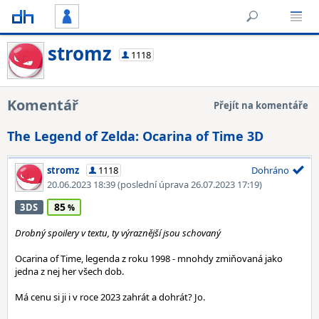
stromz
1118
Komentář
Přejít na komentáře
The Legend of Zelda: Ocarina of Time 3D
stromz
1118
Dohráno
20.06.2023 18:39
(poslední úprava 26.07.2023 17:19)
85
3DS
Drobný spoilery v textu, ty výraznější jsou schovaný
Ocarina of Time, legenda z roku 1998 - mnohdy zmiňovaná jako
jedna z nej her všech dob.
Má cenu si ji i v roce 2023 zahrát a dohrát? Jo.