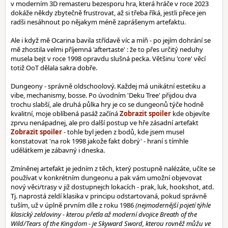
v moderním 3D remasteru bezesporu hra, která hráče v roce 2023
dokáže někdy zbytečně frustrovat, až si třeba říká, jestli přece jen
radši nesáhnout po nějakym méně zaprášenym artefaktu.
Ale i když mě Ocarina bavila střídavě víc a míň - po jejím dohrání se
mě zhostila velmi příjemná 'aftertaste' : že to přes určitý neduhy
musela bejt v roce 1998 opravdu slušná pecka. Většinu 'core' věcí
totiž OoT dělala sakra dobře.
Dungeony - správně oldschoolový. Každej má unikátní estetiku a
vibe, mechanismy, bosse. Po úvodním 'Deku Tree' přijdou dva
trochu slabší, ale druhá půlka hry je co se dungeonů týče hodně
kvalitní, moje oblíbená pasáž začíná
kde objevíte
zprvu nenápadnej, ale pro další postup ve hře zásadní artefakt
- tohle byl jeden z bodů, kde jsem musel
konstatovat 'na rok 1998 jakože fakt dobrý' - hraní s tímhle
udělátkem je zábavný i dneska.
Zmíněnej artefakt je jedním z těch, který postupně nalézáte, učíte se
používat v konkrétním dungeonu a pak vám umožní objevovat
nový věci/trasy v již dostupnejch lokacích - prak, luk, hookshot, atd.
Tj. naprostá zeldí klasika v principu odstartovaná, pokud správně
tuším, už v úplně prvním díle z roku 1986
(nejmodernější pojetí týhle
klasický zeldoviny - kterou přetla až moderní dvojice Breath of the
Wild/Tears of the Kingdom - je Skyward Sword, kterou rovněž můžu ve