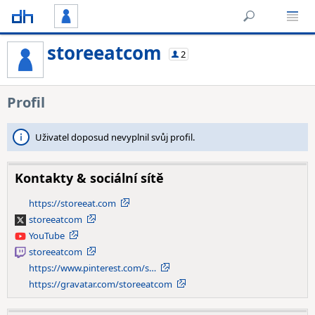
storeeatcom
2
Profil
Uživatel doposud nevyplnil svůj profil.
Kontakty & sociální sítě
https://storeeat.com
storeeatcom
X
YouTube
YouTube
storeeatcom
Twitch
https://www.pinterest.com/s…
https://gravatar.com/storeeatcom