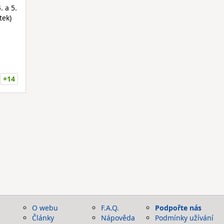
. a 5.
tek)
+14
O webu
F.A.Q.
Podpořte nás
Články
Nápověda
Podmínky užívání