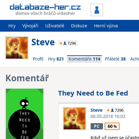
domov všech hráčů videoher
Hry
Vývojáři
Uživatelé
Diskuze
Herní výzva
Steve
7296
Profil
Hry
821
Komentáře
114
Přátelé
38
Ach
Komentář
They Need to Be Fed
Steve
7296
06.05.2018 16:02
60
PC
Když už jsem se účastni