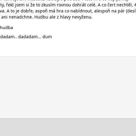
y, řekl jsem si že to zkusím rovnou dohrát celé. A co čert nechtěl, 4
va. A to je dobře, aspoň má hra co nabídnout, alespoň na pár (desí
í, ani nenadchne. Hudbu ale z hlavy nevyženu.
, hudba
adadam.. dadadam... dum