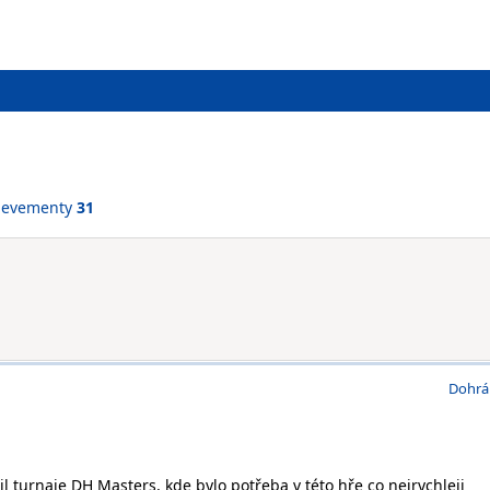
ievementy
31
Dohrá
l turnaje DH Masters, kde bylo potřeba v této hře co nejrychleji