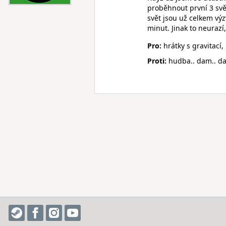
proběhnout první 3 svět
svět jsou už celkem výz
minut. Jinak to neuraz
Pro:
hrátky s gravitací
Proti:
hudba.. dam.. d