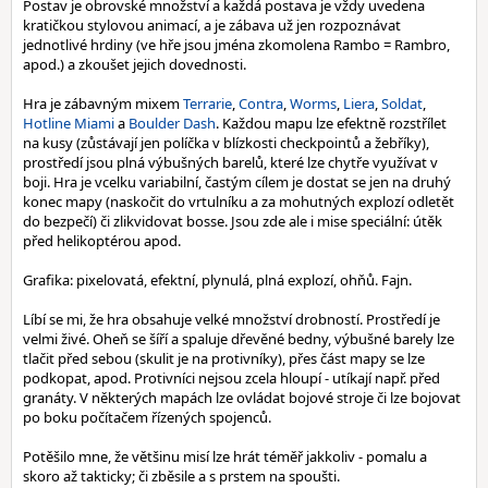
Postav je obrovské množství a každá postava je vždy uvedena
kratičkou stylovou animací, a je zábava už jen rozpoznávat
jednotlivé hrdiny (ve hře jsou jména zkomolena Rambo = Rambro,
apod.) a zkoušet jejich dovednosti.
Hra je zábavným mixem
Terrarie
,
Contra
,
Worms
,
Liera
,
Soldat
,
Hotline Miami
a
Boulder Dash
. Každou mapu lze efektně rozstřílet
na kusy (zůstávají jen políčka v blízkosti checkpointů a žebříky),
prostředí jsou plná výbušných barelů, které lze chytře využívat v
boji. Hra je vcelku variabilní, častým cílem je dostat se jen na druhý
konec mapy (naskočit do vrtulníku a za mohutných explozí odletět
do bezpečí) či zlikvidovat bosse. Jsou zde ale i mise speciální: útěk
před helikoptérou apod.
Grafika: pixelovatá, efektní, plynulá, plná explozí, ohňů. Fajn.
Líbí se mi, že hra obsahuje velké množství drobností. Prostředí je
velmi živé. Oheň se šíří a spaluje dřevěné bedny, výbušné barely lze
tlačit před sebou (skulit je na protivníky), přes část mapy se lze
podkopat, apod. Protivníci nejsou zcela hloupí - utíkají např. před
granáty. V některých mapách lze ovládat bojové stroje či lze bojovat
po boku počítačem řízených spojenců.
Potěšilo mne, že většinu misí lze hrát téměř jakkoliv - pomalu a
skoro až takticky; či zběsile a s prstem na spoušti.