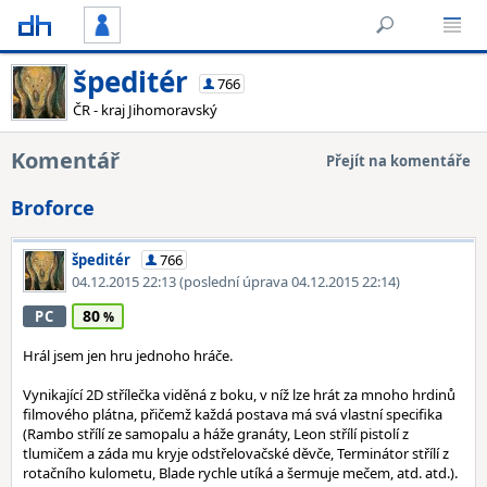
špeditér
766
ČR - kraj Jihomoravský
Komentář
Přejít na komentáře
Broforce
špeditér
766
04.12.2015 22:13
(poslední úprava 04.12.2015 22:14)
80
PC
Hrál jsem jen hru jednoho hráče.
Vynikající 2D střílečka viděná z boku, v níž lze hrát za mnoho hrdinů
filmového plátna, přičemž každá postava má svá vlastní specifika
(Rambo střílí ze samopalu a háže granáty, Leon střílí pistolí z
tlumičem a záda mu kryje odstřelovačské děvče, Terminátor střílí z
rotačního kulometu, Blade rychle utíká a šermuje mečem, atd. atd.).