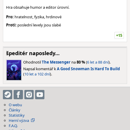
Hra obsahuje humor a editor úrovní.
Pro:
hratelnost, fyzika, hrdinové
Proti:
poslední levely jsou slabé
+15
špeditér naposledy…
Ohodnotil
The Messenger
na
80 %
(
6 let a 88 dní
).
Napsal komentář k
A Good Snowman Is Hard To Build
(
10 let a 102 dní
).
O webu
Články
Statistiky
Herní výzva
F.A.Q.