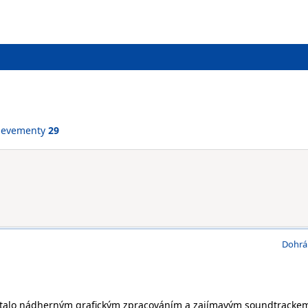
ievementy
29
Dohrá
talo nádherným grafickým zpracováním a zajímavým soundtrackem