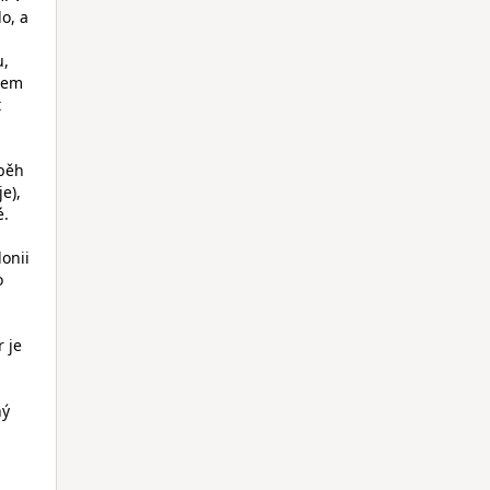
o, a
u,
sem
t
íběh
e),
é.
lonii
o
r je
ný