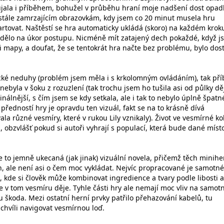
jala i příběhem, bohužel v průběhu hraní moje nadšení dost opadl
stále zamrzajícím obrazovkám, kdy jsem co 20 minut musela hru
artovat. Naštěstí se hra automaticky ukládá (skoro) na každém krok
edělo na úkor postupu. Nicméně mít zatajený dech pokaždé, když j
i mapy, a doufat, že se tentokrát hra načte bez problému, bylo dos
cké neduhy (problém jsem měla i s krkolomným ovládáním), tak př
nebyla v šoku z rozuzlení (tak trochu jsem ho tušila asi od půlky děj
inálnější, s čím jsem se kdy setkala, ale i tak to nebylo úplně špatn
předností hry je opravdu ten vizuál, fakt se na to krásně dívá
ala různé vesmíry, které v rukou Lily vznikaly). Život ve vesmírné ko
 obzvlášť pokud si autoři vyhrají s populací, která bude dané míst
e to jemně ukecaná (jak jinak) vizuální novela, přičemž těch minihe
ch, ale není asi o čem moc vykládat. Nejvíc propracované je samotné
, kde si člověk může kombinovat ingredience a tvary podle libosti a
 v tom vesmíru děje. Tyhle části hry ale nemají moc vliv na samot
hu škoda. Mezi ostatní herní prvky patřilo přehazování kabelů, tu
chvíli navigovat vesmírnou loď.