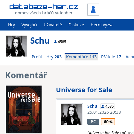
domov všech hráčů videoher
Hry
Vývojáři
Uživatelé
Diskuze
Herní výzva
Schu
4585
Profil
Hry
203
Komentáře
113
Přátelé
17
Ach
Komentář
Universe for Sale
Schu
4585
25.01.2026 20:38
60
PC
Universe for Sale
mě uví