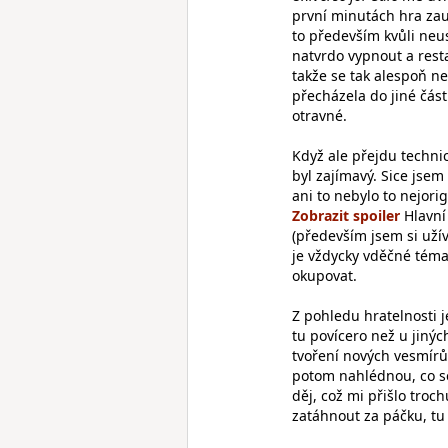
první minutách hra zau
to především kvůli neu
natvrdo vypnout a rest
takže se tak alespoň n
přecházela do jiné část
otravné.
Když ale přejdu techni
byl zajímavý. Sice jsem 
ani to nebylo to nejorig
Hlavní 
(především jsem si užív
je vždycky vděčné téma,
okupovat.
Z pohledu hratelnosti j
tu povícero než u jiný
tvoření nových vesmírů
potom nahlédnou, co se
děj, což mi přišlo troc
zatáhnout za páčku, tu 