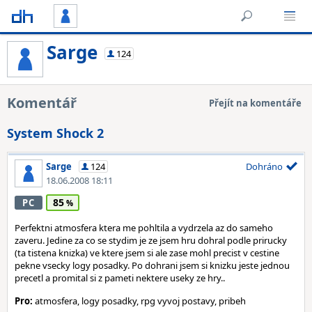
Sarge
124
Komentář
Přejít na komentáře
System Shock 2
Sarge
124
Dohráno
18.06.2008 18:11
85
PC
Perfektni atmosfera ktera me pohltila a vydrzela az do sameho
zaveru. Jedine za co se stydim je ze jsem hru dohral podle prirucky
(ta tistena knizka) ve ktere jsem si ale zase mohl precist v cestine
pekne vsecky logy posadky. Po dohrani jsem si knizku jeste jednou
precetl a promital si z pameti nektere useky ze hry..
Pro:
atmosfera, logy posadky, rpg vyvoj postavy, pribeh