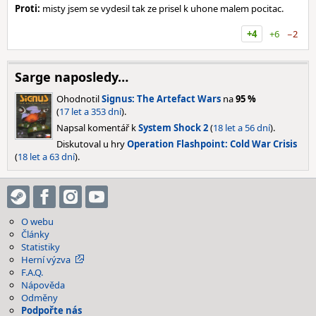
Proti:
misty jsem se vydesil tak ze prisel k uhone malem pocitac.
+4
+6
−2
Sarge naposledy…
Ohodnotil
Signus: The Artefact Wars
na
95 %
(
17 let a 353 dní
).
Napsal komentář k
System Shock 2
(
18 let a 56 dní
).
Diskutoval u hry
Operation Flashpoint: Cold War Crisis
(
18 let a 63 dní
).
O webu
Články
Statistiky
Herní výzva
F.A.Q.
Nápověda
Odměny
Podpořte nás