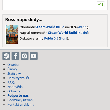
+13
Ross naposledy…
Ohodnotil
SteamWorld Build
na
80 %
(
49 dní
).
Napsal komentář k
SteamWorld Build
(
49 dní
).
Diskutoval u hry
Polda 5.5
(
8 dní
).
O webu
Články
Statistiky
Herní výzva
F.A.Q.
Nápověda
Odměny
Podpořte nás
Podmínky užívání
Kontakt a reklama