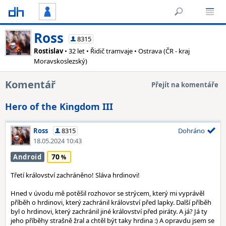
Ross
8315
Rostislav
• 32 let • Řidič tramvaje • Ostrava (ČR - kraj
Moravskoslezský)
Komentář
Přejít na komentáře
Hero of the Kingdom III
Ross
8315
Dohráno
18.05.2024 10:43
70
Android
Třetí království zachráněno! Sláva hrdinovi!
Hned v úvodu mě potěšil rozhovor se strýcem, který mi vyprávěl
příběh o hrdinovi, který zachránil království před lapky. Další příběh
byl o hrdinovi, který zachránil jiné království před piráty. A já? Já ty
jeho příběhy strašně žral a chtěl být taky hrdina :) A opravdu jsem se