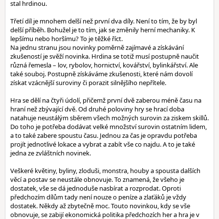
stal hrdinou.
Třetí díl je mnohem delší než první dva díly. Není to tím, že by byl
delší příběh. Bohužel je to tím, jak se změnily herní mechaniky. K
lepšímu nebo horšímu? To je těžké říct.
Na jednu stranu jsou novinky poměrně zajímavé a získávání
zkušeností je svěží novinka. Hrdina se totiž musí postupně naučit
různá řemesla – lov, rybolov, hornictví, kovářství, bylinkářství. Ale
také souboj. Postupně získáváme zkušenosti, které nám dovolí
získat vzácnější suroviny či porazit silnějšího nepřítele.
Hra se dělí na čtyři údolí, přičemž první dvě zaberou méně času na
hraní než zbývající dvě. Od druhé poloviny hry se hrací doba
natahuje neustálým sběrem všech možných surovin za ziskem skillů.
Do toho je potřeba dodávat velké množství surovin ostatním lidem,
a to také zabere spoustu času. Jednou za čas je opravdu potřeba
projít jednotlivé lokace a vybrat a zabít vše co najdu. A to je také
jedna ze zvláštních novinek.
Veškeré květiny, byliny, zloduši, monstra, houby a spousta dalších
věcí a postav se neustále obnovuje. To znamená, že všeho je
dostatek, vše se dá jednoduše nasbírat a rozprodat. Oproti
předchozím dílům tady není nouze o peníze a zlaťáků je vždy
dostatek. Někdy až zbytečně moc. Touto novinkou, kdy se vše
obnovuje, se zabijí ekonomická politika předchozích her a hra je v