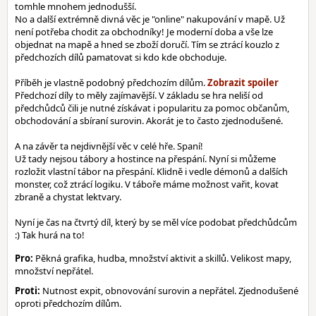
tomhle mnohem jednodušší.
No a další extrémně divná věc je "online" nakupování v mapě. Už
není potřeba chodit za obchodníky! Je moderní doba a vše lze
objednat na mapě a hned se zboží doručí. Tím se ztrácí kouzlo z
předchozích dílů pamatovat si kdo kde obchoduje.
Příběh je vlastně podobný předchozím dílům.
Předchozí díly to měly zajímavější. V základu se hra neliší od
předchůdců čili je nutné získávat i popularitu za pomoc občanům,
obchodování a sbíraní surovin. Akorát je to často zjednodušené.
A na závěr ta nejdivnější věc v celé hře. Spaní!
Už tady nejsou tábory a hostince na přespání. Nyní si můžeme
rozložit vlastní tábor na přespání. Klidně i vedle démonů a dalších
monster, což ztrácí logiku. V táboře máme možnost vařit, kovat
zbraně a chystat lektvary.
Nyní je čas na čtvrtý díl, který by se měl více podobat předchůdcům
:) Tak hurá na to!
Pro:
Pěkná grafika, hudba, množství aktivit a skillů. Velikost mapy,
množství nepřátel.
Proti:
Nutnost expit, obnovování surovin a nepřátel. Zjednodušené
oproti předchozím dílům.