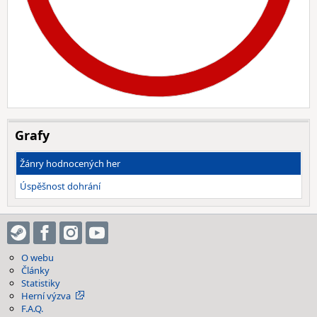
Grafy
Žánry hodnocených her
Úspěšnost dohrání
O webu
Články
Statistiky
Herní výzva
F.A.Q.