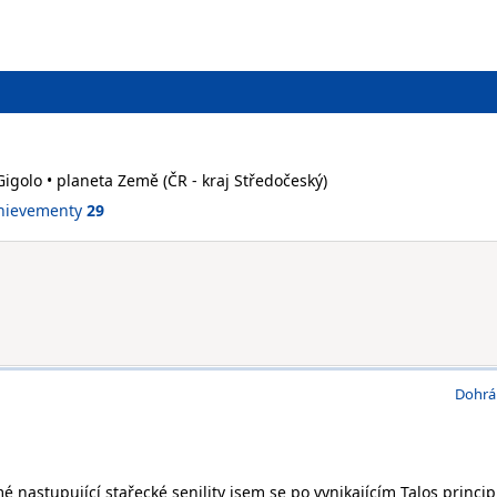
 Gigolo • planeta Země (ČR - kraj Středočeský)
hievementy
29
Dohrá
nastupující stařecké senility jsem se po vynikajícím Talos princip