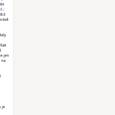
 do
E.:
.B.E
právě
daly
však
é
je jen
m na
é
 je