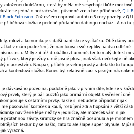
cky založenou kulišárnu, která by měla mě sesychající kůře mozkové
tokráte se jedná o pokračování, původně zcela bez příběhové,
Q.U.B.
 Block Extrusion.
Což ovšem napravili autoři o 3 roky později v Q.U
 se příběhová složka v podobě přidaného dabingu nachází. A na tu 
illy, mluví a komunikuje s další paní skrze vysílačku. Obě dámy po
, ačkoliv mám podezření, že namlouvali své repliky na dva odlišné
mísnostech. Milly zní též drobátko ztlumeně, tento malý defekt mi 
ý přízvuk, který je vždy u mě jasné plus. Jinak však nečekejte nějak
okým posestvím. Naopak, příběh je velmi prostý a defakto tu fungu
á a kontextová složka. Konec byl relativně cool s jasným náznake
je dávkováno pozvolna, podobně jako v prvním díle, kde se v každ
ový prvek, který je pár puzzlů jako primární objekt k vyřešení oné
akomponuje s ostatními prvky. Takže si nebudete připadat nijak
mě posouvání kostiček a koulí, rozbíjení zdí a hopsání z větší části
hádanky navržené lépe než ty v jedničce, ale mozeček vám nijak
hce protáhnou závity. Graficky se hra značně posunula a je mnohem
blitějších textur by se našlo, zato to ale šlape super plynule. Mjůzik
jak výrazná.