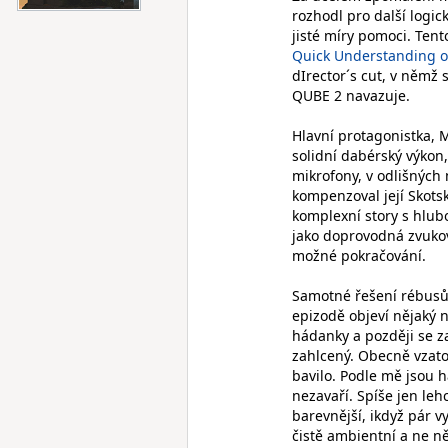
rozhodl pro další logi
jisté míry pomoci. Ten
Quick Understanding of
dIrector´s cut, v němž
QUBE 2 navazuje.
Hlavní protagonistka, M
solidní dabérský výkon
mikrofony, v odlišných 
kompenzoval její Skotsk
komplexní story s hlub
jako doprovodná zvukov
možné pokračování.
Samotné řešení rébusů 
epizodě objeví nějaký n
hádanky a později se z
zahlcený. Obecně vzato 
bavilo. Podle mě jsou 
nezavaří. Spíše jen le
barevnější, ikdyž pár vy
čistě ambientní a ne ně