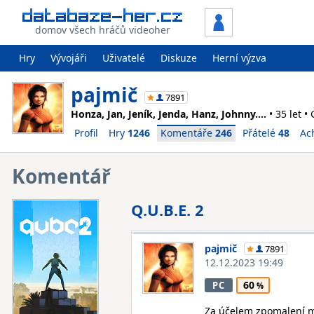
domov všech hráčů videoher
Hry
Vývojáři
Uživatelé
Diskuze
Herní výzva
pajmič
7891
Honza, Jan, Jeník, Jenda, Hanz, Johnny....
• 35 let •
Profil
Hry
1246
Komentáře
246
Přátelé
48
Ac
Komentář
Q.U.B.E. 2
pajmič
7891
12.12.2023 19:49
60
PC
Za účelem zpomalení mé 