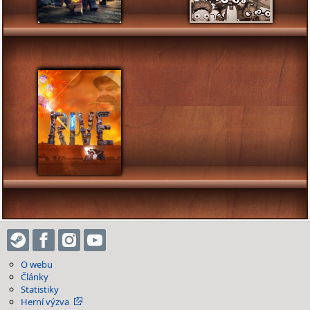
O webu
Články
Statistiky
Herní výzva