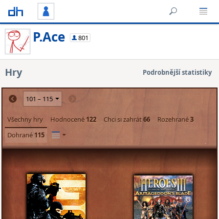
P.Ace
801
Hry
Podrobnější statistiky
Všechny hry
Hodnocené
122
Chci si zahrát
66
Rozehrané
3
Dohrané
115