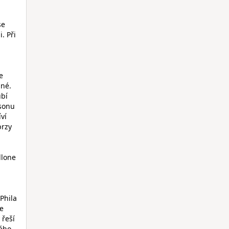
se
. Při
e
lné.
ubí
dsonu
ví
brzy
llone
Phila
e
 řeší
vého