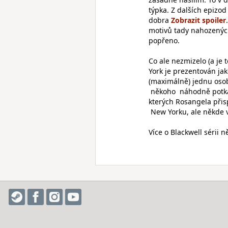
týpka. Z dalších epizod
dobra
motivů tady nahozenýc
popřeno.
Co ale nezmizelo (a je 
York je prezentován ja
(maximálně) jednu oso
někoho náhodně potká 
kterých Rosangela přisp
New Yorku, ale někde v
Více o Blackwell sérii 