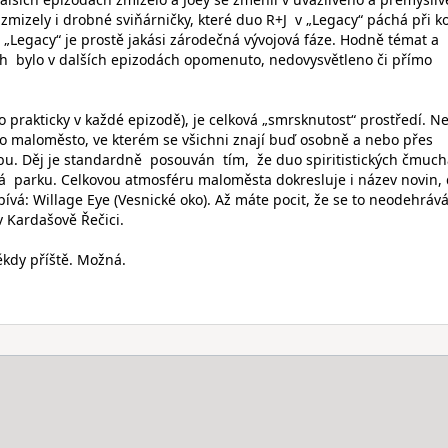
 zmizely i drobné sviňárničky, které duo R+J v „Legacy“ páchá při k
. „Legacy“ je prostě jakási zárodečná vývojová fáze. Hodně témat a
h bylo v dalších epizodách opomenuto, nedovysvětleno či přímo
to prakticky v každé epizodě), je celková „smrsknutost“ prostředí. N
ko maloměsto, ve kterém se všichni znají buď osobně a nebo přes
bu. Děj je standardně posouván tím, že duo spiritistických čmuc
parku. Celkovou atmosféru maloměsta dokresluje i název novin,
ívá: Willage Eye (Vesnické oko). Až máte pocit, že se to neodehrává
 Kardašově Řečici.
někdy příště. Možná.