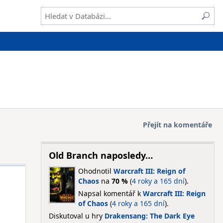
Přejít na komentáře
Old Branch naposledy…
Ohodnotil
Warcraft III: Reign of
Chaos
na
70 %
(
4 roky a 165 dní
).
Napsal komentář k
Warcraft III: Reign
of Chaos
(
4 roky a 165 dní
).
Diskutoval u hry
Drakensang: The Dark Eye