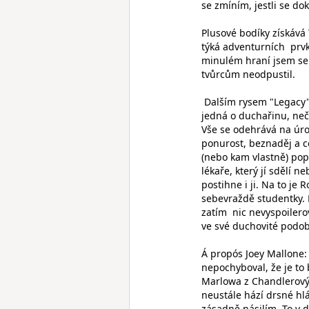
se zmíním, jestli se dok
Plusové bodíky získáv
týká adventurních prvků
minulém hraní jsem se 
tvůrcům neodpustil.
Dalším rysem "Legacy" 
jedná o duchařinu, ne
Vše se odehrává na úrov
ponurost, beznaděj a 
(nebo kam vlastně) pope
lékaře, který jí sdělí 
postihne i ji. Na to je
sebevraždě studentky. 
zatím nic nevyspoilerov
ve své duchovité podob
Á propós Joey Mallone:
nepochyboval, že je to 
Marlowa z Chandlerový
neustále hází drsné hl
zásadně násilím. To v 