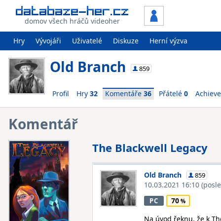
domov všech hráčů videoher
Hry
Vývojáři
Uživatelé
Diskuze
Herní výzva
Old Branch
859
Profil
Hry
32
Komentáře
36
Přátelé
0
Achiev
Komentář
The Blackwell Legacy
Old Branch
859
10.03.2021 16:10
(posl
70
PC
Na úvod řeknu, že k Th