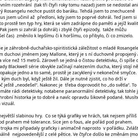
 prvním rozehrání (tak tři čtyři roky tomu nazad) jsem se nedostal an
rý Rosangelu nechce pustit do baráku. Tehdá jsem to znechuceně
kus jsem učinil až předloni, kdy jsem to poprvé dohrál. Teď jsem si
 to prostě ten typ hry, která se vám zadrápne do paměti a jejíž kvali
ak jsem si zahrál (a dohrál) i zbylé čtyři epizody, takže můžu
šel čas) změnilo k lepšímu či k horšímu, co přibylo, či co zmizelo.
ie je záhrobně-duchařsko-spiritistická záležitost o mladé Rosangel
ém duchovi jménem Joey Mallone, který je s ní duchovně propojený 
 více než 15 metrů. Zároveň se jedná o čistou detektivku, či spíše 
ady Blackwell série obvykle začínají nalezením ducha, který stojí n
 opakuje jedno a to samé, prostě je zacyklený v nekonečné smyčce.
 kým duch byl, když ještě žil. Dále je nutné zjistit, co ho drží v
 ještě „neodešel“. Nakonec je třeba doprovodit ho „do světla“. To
áte rádi detektivky, notabene paranormální detektivky, tak tohle 
áhrobní historka je to dobré a navíc opravdu šikovně podané. Musít
vizuál.
největší slabinou hry. Co se týká grafiky ve hrách, tak nejsem příliš
 pod prahem mé tolerance. Sice jen o fous, ale pořád pod prahem.
i trojka mi připadaly graficky i animačně naprosto v pořádku. Zvláš
uálně nejpovedenější z celé pětice. Ve čtyřce došlo ke změnám (m