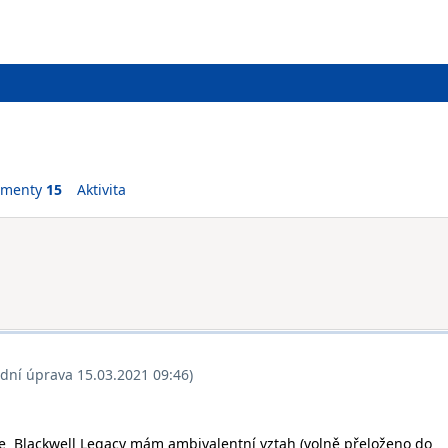
ementy
15
Aktivita
ední úprava 15.03.2021 09:46)
e Blackwell Legacy mám ambivalentní vztah (volně přeloženo do