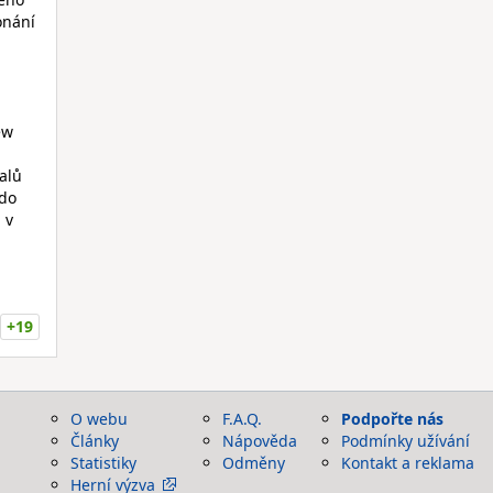
onání
ew
halů
 do
 v
+19
O webu
F.A.Q.
Podpořte nás
Články
Nápověda
Podmínky užívání
Statistiky
Odměny
Kontakt a reklama
Herní výzva