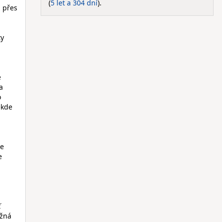
(
5 let a 304 dní
).
i přes
ty
e
a
o
ěkde
je
e
ť
ožná