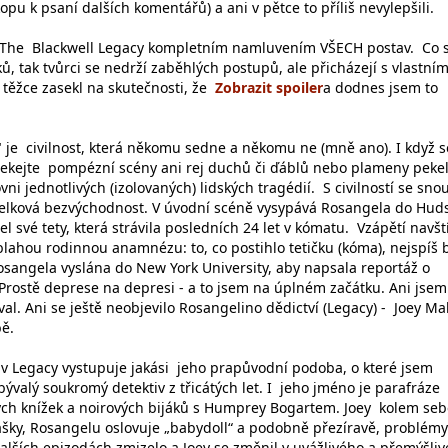
opu k psaní dalších komentářů) a ani v pětce to příliš nevylepšili.
á The Blackwell Legacy kompletním namluvením VŠECH postav. Co 
, tak tvůrci se nedrží zaběhlých postupů, ale přicházejí s vlastními
těžce zasekl na skutečnosti, že
a dodnes jsem to
je civilnost, která někomu sedne a někomu ne (mně ano). I když s
čekejte pompézní scény ani rej duchů či ďáblů nebo plameny peke
ni jednotlivých (izolovaných) lidských tragédií. S civilností se sno
celková bezvýchodnost. V úvodní scéně vysypává Rosangela do Hu
l své tety, která strávila posledních 24 let v kómatu. Vzápětí navští
neblahou rodinnou anamnézu: to, co postihlo tetičku (kóma), nejspíš 
 Rosangela vyslána do New York University, aby napsala reportáž o
Prostě deprese na depresi - a to jsem na úplném začátku. Ani jsem
al. Ani se ještě neobjevilo Rosangelino dědictví (Legacy) - Joey Ma
ě.
 v Legacy vystupuje jakási jeho prapůvodní podoba, o které jsem
bývalý soukromý detektiv z třicátých let. I jeho jméno je parafráze 
ch knížek a noirových bijáků s Humprey Bogartem. Joey kolem seb
ášky, Rosangelu oslovuje „babydoll“ a podobně přezíravě, problémy
dalších epizodách zmizelo a Joey se změnil v uvážlivého a přemýšli