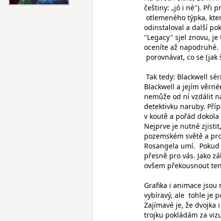
češtiny: „jó i né"). Při
otlemeného týpka, kte
odinstaloval a další po
"Legacy" sjel znovu, je
oceníte až napodruhé. P
porovnávat, co se (jak 
Tak tedy: Blackwell sér
Blackwell a jejím věrn
nemůže od ní vzdálit na
detektivku naruby. Příp
v koutě a pořád dokola
Nejprve je nutné zjistit,
pozemském světě a proč
Rosangela umí. Pokud m
přesně pro vás. Jako z
ovšem překousnout ten 
Grafika i animace jsou 
vybíravý, ale tohle je
Zajímavé je, že dvojka 
trojku pokládám za viz