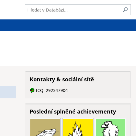
Kontakty & sociální sítě
ICQ: 292347904
ICQ
Poslední splněné achievementy