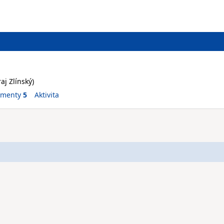
aj Zlínský)
ementy
5
Aktivita