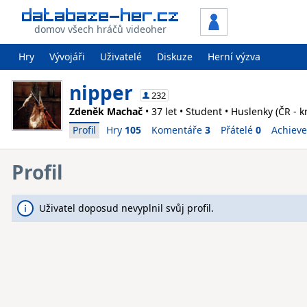
domov všech hráčů videoher
Hry
Vývojáři
Uživatelé
Diskuze
Herní výzva
nipper
232
Zdeněk Machač
• 37 let • Student • Huslenky (ČR - kr
Profil
Hry
105
Komentáře
3
Přátelé
0
Achiev
Profil
Uživatel doposud nevyplnil svůj profil.