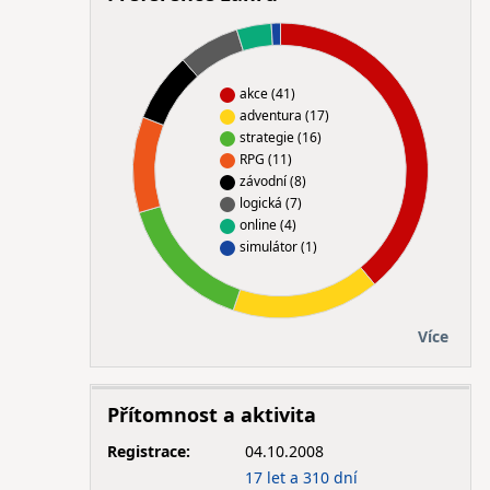
akce (41)
adventura (17)
strategie (16)
RPG (11)
závodní (8)
logická (7)
online (4)
simulátor (1)
Více
Přítomnost a aktivita
Registrace:
04.10.2008
17 let a 310 dní