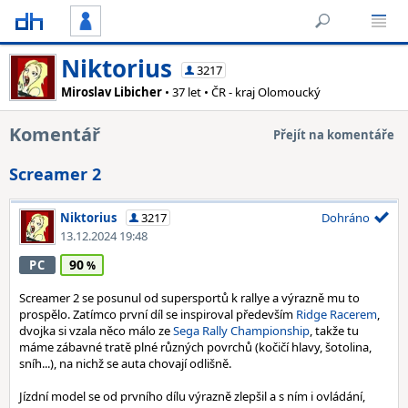
Niktorius
3217
Miroslav Libicher
• 37 let • ČR - kraj Olomoucký
Komentář
Přejít na komentáře
Screamer 2
Niktorius
3217
Dohráno
13.12.2024 19:48
90
PC
Screamer 2 se posunul od supersportů k rallye a výrazně mu to
prospělo. Zatímco první díl se inspiroval především
Ridge Racerem
,
dvojka si vzala něco málo ze
Sega Rally Championship
, takže tu
máme zábavné tratě plné různých povrchů (kočičí hlavy, šotolina,
sníh...), na nichž se auta chovají odlišně.
Jízdní model se od prvního dílu výrazně zlepšil a s ním i ovládání,