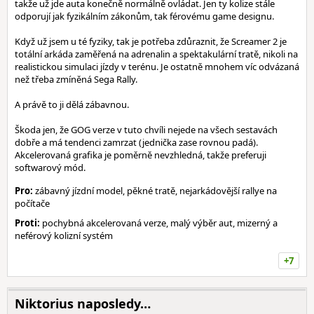
takže už jde auta konečně normálně ovládat. Jen ty kolize stále
odporují jak fyzikálním zákonům, tak férovému game designu.
Když už jsem u té fyziky, tak je potřeba zdůraznit, že Screamer 2 je
totální arkáda zaměřená na adrenalin a spektakulární tratě, nikoli na
realistickou simulaci jízdy v terénu. Je ostatně mnohem víc odvázaná
než třeba zmíněná Sega Rally.
A právě to ji dělá zábavnou.
Škoda jen, že GOG verze v tuto chvíli nejede na všech sestavách
dobře a má tendenci zamrzat (jednička zase rovnou padá).
Akcelerovaná grafika je poměrně nevzhledná, takže preferuji
softwarový mód.
Pro:
zábavný jízdní model, pěkné tratě, nejarkádovější rallye na
počítače
Proti:
pochybná akcelerovaná verze, malý výběr aut, mizerný a
neférový kolizní systém
+7
Niktorius naposledy…