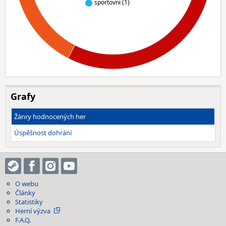
sportovní (1)
Grafy
Žánry hodnocených her
Úspěšnost dohrání
O webu
Články
Statistiky
Herní výzva
F.A.Q.