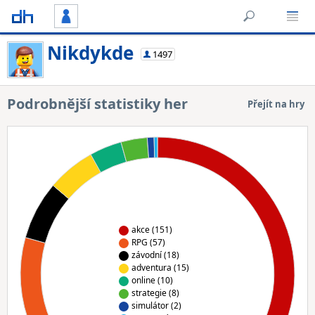
Nikdykde
1497
Podrobnější statistiky her
Přejít na hry
akce (151)
RPG (57)
závodní (18)
adventura (15)
online (10)
strategie (8)
simulátor (2)