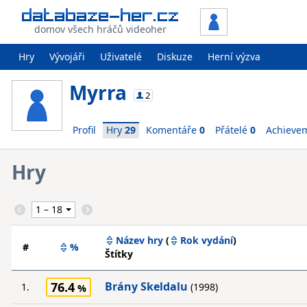
domov všech hráčů videoher
Hry
Vývojáři
Uživatelé
Diskuze
Herní výzva
Myrra
2
Profil
Hry
29
Komentáře
0
Přátelé
0
Achieve
Hry
Název hry
(
Rok vydání
)
#
%
Štítky
76.4
Brány Skeldalu
1.
(1998)