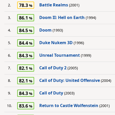
78.3
Battle Realms
2.
(2001)
86.1
Doom II: Hell on Earth
3.
(1994)
84.5
Doom
4.
(1993)
84.4
Duke Nukem 3D
5.
(1996)
84.3
Unreal Tournament
6.
(1999)
82.1
Call of Duty 2
7.
(2005)
82.1
Call of Duty: United Offensive
8.
(2004)
84.3
Call of Duty
9.
(2003)
83.6
Return to Castle Wolfenstein
10.
(2001)