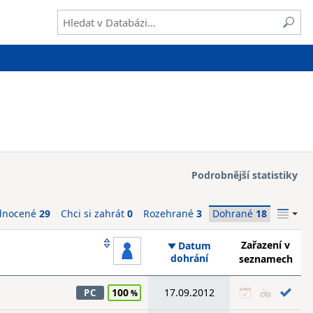
Podrobnější statistiky
dnocené
29
Chci si zahrát
0
Rozehrané
3
Dohrané
18
Zařazení v
Datum
dohrání
seznamech
100
17.09.2012
PC