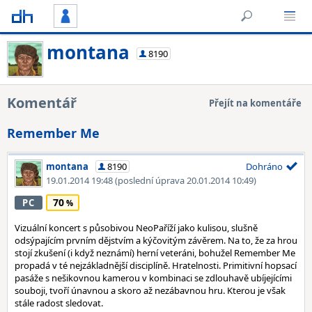
montana
8190
Komentář
Přejít na komentáře
Remember Me
montana
8190
Dohráno
19.01.2014 19:48
(poslední úprava 20.01.2014 10:49)
70
PC
Vizuální koncert s působivou NeoPaříží jako kulisou, slušně
odsýpajícím prvním dějstvím a kýčovitým závěrem. Na to, že za hrou
stojí zkušení (i když neznámí) herní veteráni, bohužel Remember Me
propadá v té nejzákladnější disciplíně. Hratelnosti. Primitivní hopsací
pasáže s nešikovnou kamerou v kombinaci se zdlouhavě ubíjejícími
souboji, tvoří únavnou a skoro až nezábavnou hru. Kterou je však
stále radost sledovat.