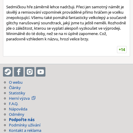
Sedmičkou hře záměrně lehce nadržuji. Přeci jen samotný námět je
skvělý a remixování vzpomínek prováděné přímo hráčem je vcelku
znepokojující. Všemu také pomáhá fantasticky velkolepý a současně
glitchy narušovaný soundtrack, jaký jsme tu ještě neměli. Rozhodně
jde o záležitost, kterou se vyplatí alespoň vyzkoušet ve výprodeji.
Minimálně do té doby, než se na ni úplně zapomene. Což,
paradoxně vzhledem k názvu, hrozí velice brzy.
+14
O webu
Články
Statistiky
Herní výzva
F.A.Q.
Nápověda
Odměny
Podpořte nás
Podmínky užívání
Kontakt a reklama