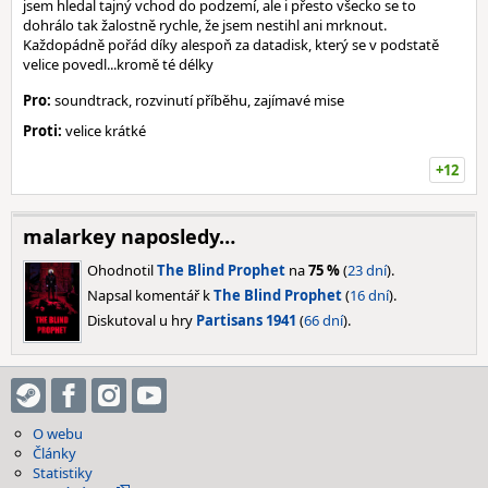
jsem hledal tajný vchod do podzemí, ale i přesto všecko se to
dohrálo tak žalostně rychle, že jsem nestihl ani mrknout.
Každopádně pořád díky alespoň za datadisk, který se v podstatě
velice povedl...kromě té délky
Pro:
soundtrack, rozvinutí příběhu, zajímavé mise
Proti:
velice krátké
+12
malarkey naposledy…
Ohodnotil
The Blind Prophet
na
75 %
(
23 dní
).
Napsal komentář k
The Blind Prophet
(
16 dní
).
Diskutoval u hry
Partisans 1941
(
66 dní
).
O webu
Články
Statistiky