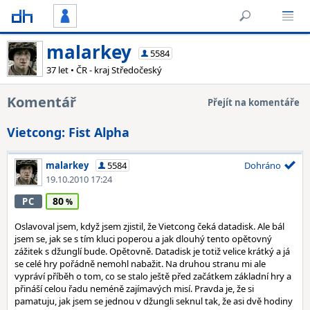
malarkey
5584
37 let • ČR - kraj Středočeský
Komentář
Přejít na komentáře
Vietcong: Fist Alpha
malarkey
5584
Dohráno
19.10.2010 17:24
80
PC
Oslavoval jsem, když jsem zjistil, že Vietcong čeká datadisk. Ale bál
jsem se, jak se s tím kluci poperou a jak dlouhý tento opětovný
zážitek s džunglí bude. Opětovně. Datadisk je totiž velice krátký a já
se celé hry pořádně nemohl nabažit. Na druhou stranu mi ale
vypráví příběh o tom, co se stalo ještě před začátkem základní hry a
přináší celou řadu neméně zajímavých misí. Pravda je, že si
pamatuju, jak jsem se jednou v džungli seknul tak, že asi dvě hodiny