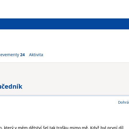
ievementy
24
Aktivita
učedník
Dohrá
, který v mém dětství šel tak trošku mimo mě. Když byl první díl