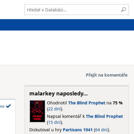
Přejít na komentáře
malarkey naposledy…
Ohodnotil
The Blind Prophet
na
75 %
no
(
22 dní
).
Napsal komentář k
The Blind Prophet
(
15 dní
).
Diskutoval u hry
Partisans 1941
(
64 dní
).