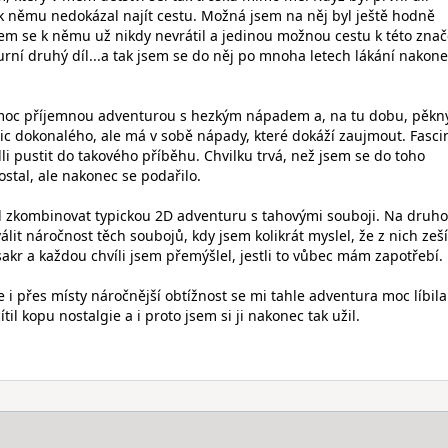
i k němu nedokázal najít cestu. Možná jsem na něj byl ještě hodně
m se k němu už nikdy nevrátil a jedinou možnou cestu k této znač
urní druhý díl...a tak jsem se do něj po mnoha letech lákání nakon
 moc příjemnou adventurou s hezkým nápadem a, na tu dobu, pěk
ic dokonalého, ale má v sobě nápady, které dokáží zaujmout. Fasci
li pustit do takového příběhu. Chvilku trvá, než jsem se do toho
stal, ale nakonec se podařilo.
 zkombinovat typickou 2D adventuru s tahovými souboji. Na druh
it náročnost těch soubojů, kdy jsem kolikrát myslel, že z nich zeší
sakr a každou chvíli jsem přemýšlel, jestli to vůbec mám zapotřebí.
 i přes místy náročnější obtížnost se mi tahle adventura moc líbila
til kopu nostalgie a i proto jsem si ji nakonec tak užil.