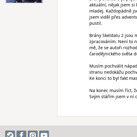
aktuální, nějak jsem s
mladej. Každopádně jse
jsem viděl přes advent
pustil.
Brány Skeldalu 2 jsou
zpracováním. Není to n
mě, že se autoři rozhod
čarodějnického světa do
Musím pochválit nápad
stranu nedokážu pochvál
Ke konci to byl fakt ma
Na konec musím říct, že
Svým stářím jsem v ní cí