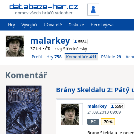
domov všech hráčů videoher
Hry
Vývojáři
Uživatelé
Diskuze
Herní výzva
malarkey
5584
37 let • ČR - kraj Středočeský
Profil
Hry
758
Komentáře
411
Přátelé
29
Ach
Komentář
Brány Skeldalu 2: Pátý 
malarkey
5584
21.09.2013 09:09
70
PC
Brány Skeldalu je pojem