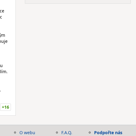
ce
ec
ným
nuje
ou
lím.
.
+16
O webu
F.A.Q.
Podpořte nás