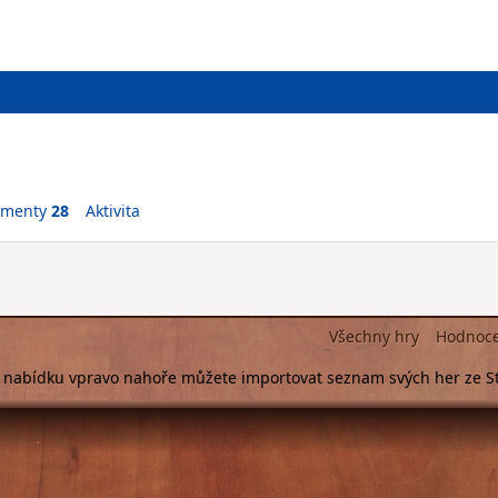
ementy
28
Aktivita
Všechny hry
Hodnoc
s nabídku vpravo nahoře můžete importovat seznam svých her ze 