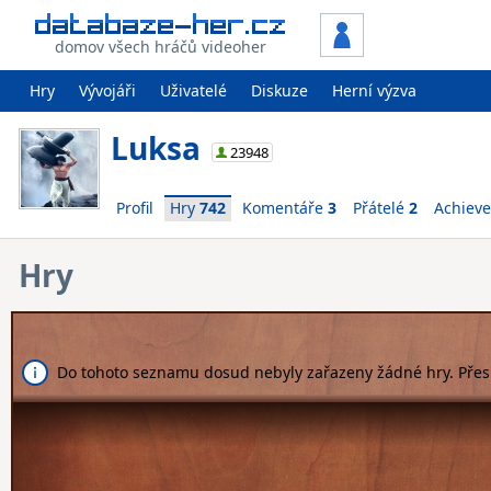
domov všech hráčů videoher
Hry
Vývojáři
Uživatelé
Diskuze
Herní výzva
Luksa
23948
Profil
Hry
742
Komentáře
3
Přátelé
2
Achiev
Hry
Do tohoto seznamu dosud nebyly zařazeny žádné hry. Pře