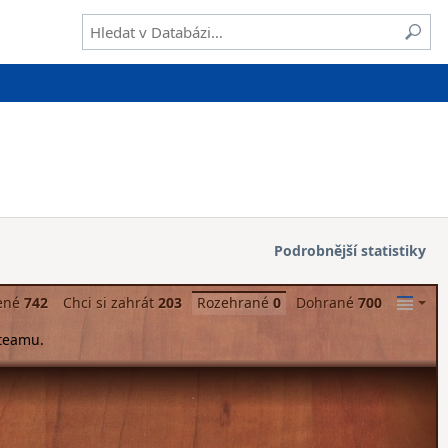
Podrobnější statistiky
ené
742
Chci si zahrát
203
Rozehrané
0
Dohrané
700
Steamu.