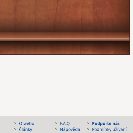
O webu
F.A.Q.
Podpořte nás
Články
Nápověda
Podmínky užívání