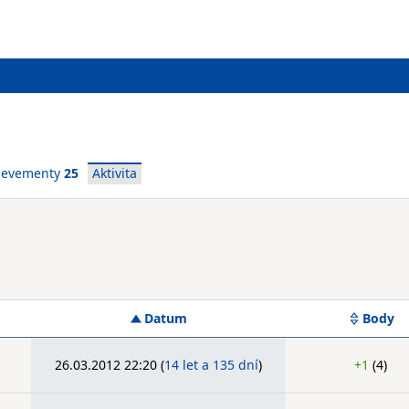
ievementy
25
Aktivita
Datum
Body
26.03.2012 22:20
(
14 let a 135 dní
)
+1
(4)