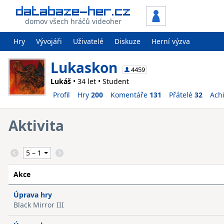
domov všech hráčů videoher
Hry
Vývojáři
Uživatelé
Diskuze
Herní výzva
Lukaskon
4459
Lukáš
• 34 let • Student
Profil
Hry
200
Komentáře
131
Přátelé
32
Ach
Aktivita
Akce
Úprava hry
Black Mirror III