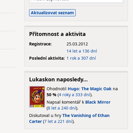
Přítomnost a aktivita
Registrace:
25.03.2012
14 let a 136 dní
Poslední aktivita:
1 rok a 307 dní
Lukaskon naposledy…
Ohodnotil
Hugo: The Magic Oak
na
50 %
(
4 roky a 333 dní
).
Napsal komentář k
Black Mirror
(
8 let a 240 dní
).
Diskutoval u hry
The Vanishing of Ethan
Carter
(
7 let a 221 dní
).