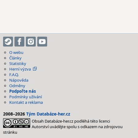
O webu
Články
Statistiky
Herní výzva
F.A.Q.
Nápověda
Odměny
Podpořte nás
Podmínky užívání
Kontakt a reklama
2008–2026
Tým Databáze-her.cz
Obsah Databáze-her.cz podléhá této licenci
Autorství uvádějte spolu s odkazem na zdrojovou
stránku