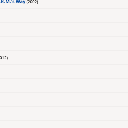
A.R.M.'s Way
(2002)
012)