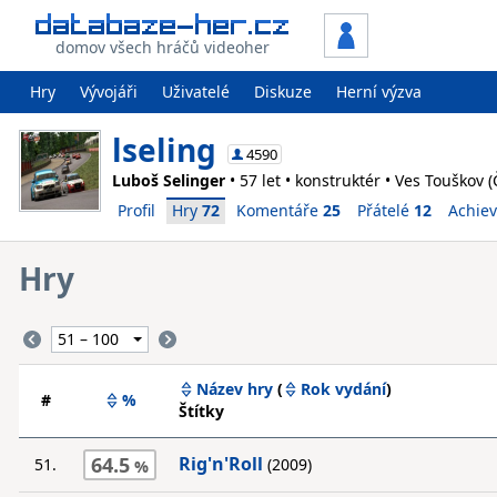
domov všech hráčů videoher
Hry
Vývojáři
Uživatelé
Diskuze
Herní výzva
lseling
4590
Luboš Selinger
• 57 let • konstruktér • Ves Touškov (
Profil
Hry
72
Komentáře
25
Přátelé
12
Achie
Hry
Název hry
(
Rok vydání
)
#
%
Štítky
64.5
Rig'n'Roll
51.
(2009)