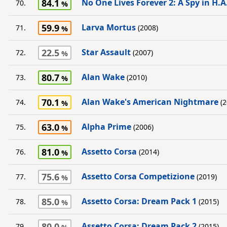
84.1
No One Lives Forever 2: A Spy in H.
70.
59.9
Larva Mortus
71.
(2008)
22.5
Star Assault
72.
(2007)
80.7
Alan Wake
73.
(2010)
70.1
Alan Wake's American Nightmare
74.
(2
63.0
Alpha Prime
75.
(2006)
81.0
Assetto Corsa
76.
(2014)
75.6
Assetto Corsa Competizione
77.
(2019)
85.0
Assetto Corsa: Dream Pack 1
78.
(2015)
80.0
Assetto Corsa: Dream Pack 2
79.
(2015)