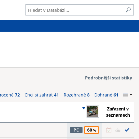
Podrobnější statistiky
nocené
72
Chci si zahrát
41
Rozehrané
8
Dohrané
61
Zařazení v
seznamech
60
PC