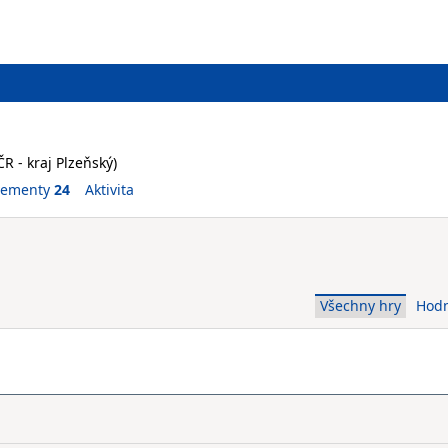
ČR - kraj Plzeňský)
vementy
24
Aktivita
Všechny hry
Hod