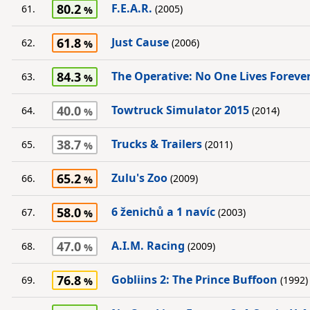
80.2
F.E.A.R.
61.
(2005)
61.8
Just Cause
62.
(2006)
84.3
The Operative: No One Lives Foreve
63.
40.0
Towtruck Simulator 2015
64.
(2014)
38.7
Trucks & Trailers
65.
(2011)
65.2
Zulu's Zoo
66.
(2009)
58.0
6 ženichů a 1 navíc
67.
(2003)
47.0
A.I.M. Racing
68.
(2009)
76.8
Gobliins 2: The Prince Buffoon
69.
(1992)