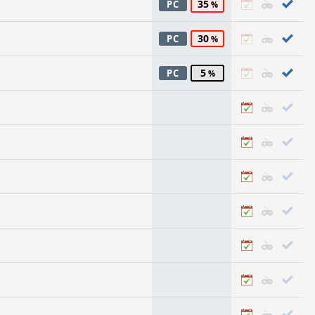
35
PC
30
PC
5
PC