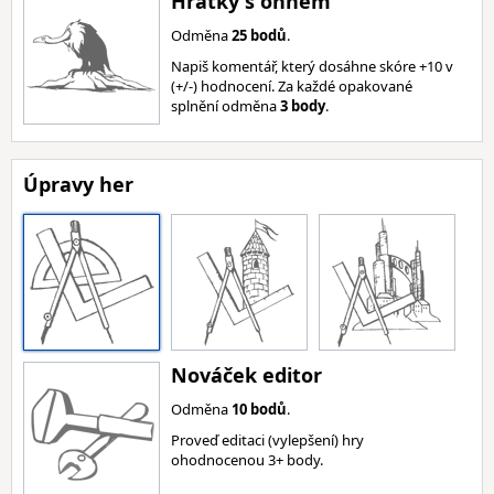
Hrátky s ohněm
Odměna
25 bodů
.
Napiš komentář, který dosáhne skóre +10 v
(+/-) hodnocení. Za každé opakované
splnění odměna
3 body
.
Úpravy her
Nováček editor
Odměna
10 bodů
.
Proveď editaci (vylepšení) hry
ohodnocenou 3+ body.