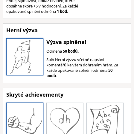
Přidej zajímavost, odkaz či video, které
dosáhne skóre +5 v hodnocení. Za každé
opakované splnění odměna
1 bod
.
Herní výzva
Výzva splněna!
Odměna
50 bodů
.
Splň Herní výzvu včetně napsání
komentářů ke všem dohraným hrám. Za
každé opakované splnění odměna
50
bodů
.
Skryté achievementy