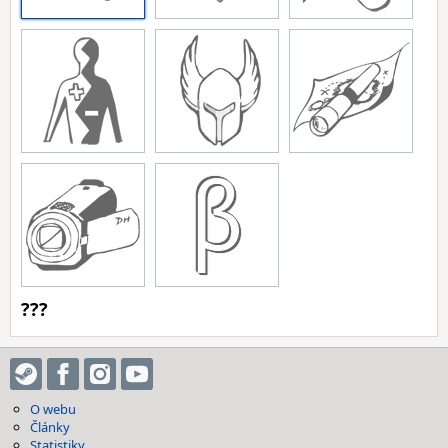
???
O webu
Články
Statistiky