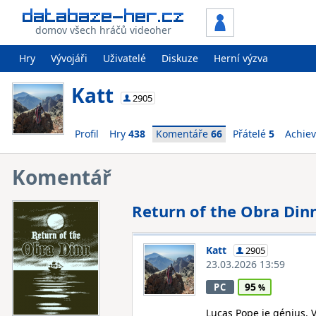
domov všech hráčů videoher
Hry
Vývojáři
Uživatelé
Diskuze
Herní výzva
Katt
2905
Profil
Hry
438
Komentáře
66
Přátelé
5
Achie
Komentář
Return of the Obra Din
Katt
2905
23.03.2026 13:59
95
PC
Lucas Pope je génius. 