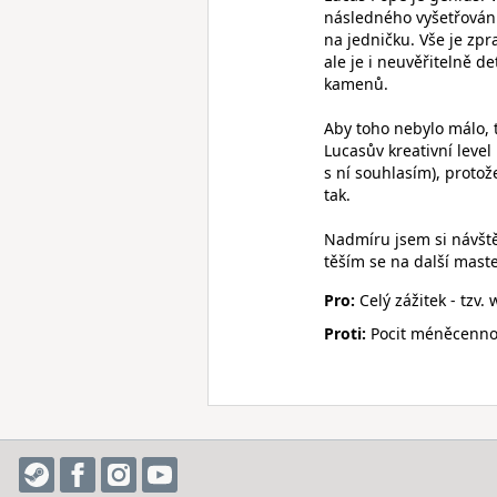
následného vyšetřování
na jedničku. Vše je zpr
ale je i neuvěřitelně de
kamenů.
Aby toho nebylo málo,
Lucasův kreativní level
s ní souhlasím), protož
tak.
Nadmíru jsem si návště
těším se na další mast
Pro:
Celý zážitek - tzv.
Proti:
Pocit méněcennos