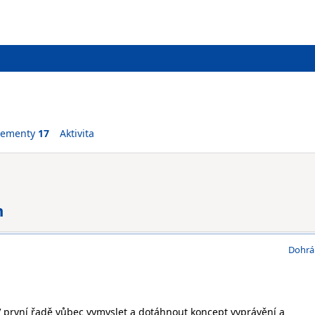
vementy
17
Aktivita
n
Dohrá
V první řadě vůbec vymyslet a dotáhnout koncept vyprávění a