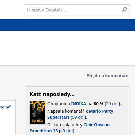
Přejít na komentáře
Katt naposledy…
Ohodnotila
INDIKA
na
80 %
(
29 dní
).
no
Napsala komentář k
Mario Party
Superstars
(
59 dní
).
Diskutovala u hry
Clair Obscur:
Expedition 33
(
49 dní
).