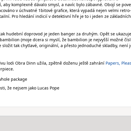
, aby komplexně dávalo smysl, a navíc bylo zábavné. Obojí se pov
acováno v úchvatné 1bitové grafice, která vypadá nejen velmi retro-
tailní. Pro hledání indicií v detektivní hře je to i jeden ze základních
 tak hudební doprovod je jeden banger za druhým. Opět se ukazuj
 bambilion (moje dcera si myslí, že bambilion je nejvyšší možné čísl
e složit tak chytlavé, originální, a přesto jednoduché skladby, není 
vu lodi Obra Dinn užila, zpětně doženu ještě zahrání
Papers, Plea
erpiece.
 whole package
ti, že nejsem jako Lucas Pope