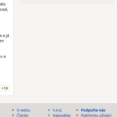
edlo
cool,
e
o a já
jen
se
a
+18
O webu
F.A.Q.
Podpořte nás
Články
Nápověda
Podmínky užívání