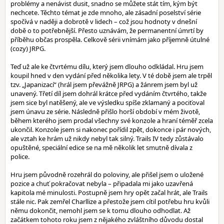
problémy a nenávist dusit, snadno se můžete stát tím, kým být
nechcete. Těchto témat je zde mnoho, ale zásadní poselství série
spočívá v naději a dobrotě v lidech – což jsou hodnoty v dnešní
době o to potřebnější. Přesto uznávám, že permanentní úmrtí by
příběhu občas prospěla. Celkově sérii vnímám jako příjemně útulné
(cozy) JRPG.
Teď už ale ke čtvrtému dílu, který jsem dlouho odkládal. Hru jsem
koupil hned v den vydání před několika lety. V té době jsem ale trpěl
tzv. „Japanizací“ (hrál jsem převážně JRPG) a žánrem jsem byl už
unavený. Třetí díl jsem dohrál krátce před vydáním čtvrtého, takže
jsem sice byl natěšený, ale ve výsledku spíše zklamaný a pociťoval
jsem únavu ze série. Následně přišlo horší období v mém životě,
během kterého jsem prodal všechny své konzole a hraní téměř zcela
ukončil. Konzole jsem si nakonec pořídil zpět, dokonce i pár nových,
ale vztah ke hrám už nikdy nebyl tak silný. Trails IV tedy zůstávalo
opuštěné, speciální edice se na mě několik let smutně dívala z
police.
Hru jsem původně rozehrál do poloviny, ale přišel jsem o uložené
pozice a chuť pokračovat nebyla – připadala mi jako uzavřená
kapitola mé minulosti. Postupně jsem hry opět začal hrát, ale Trails
stále nic. Pak zemřel Charllize a přestože jsem cítil potřebu hru kvůli
němu dokončit, nemohl jsem se k tomu dlouho odhodlat. Až
začátkem tohoto roku jsem z nějakého zvláštního důvodu dostal