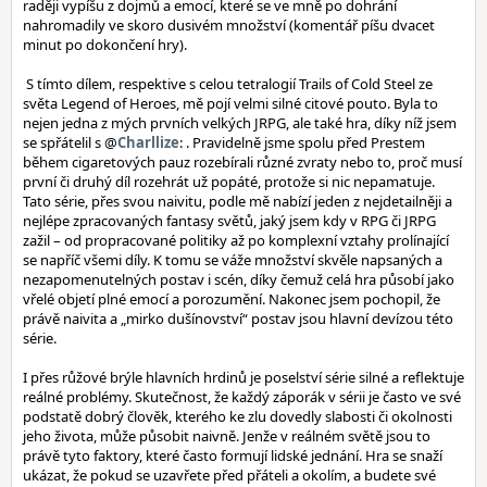
raději vypíšu z dojmů a emocí, které se ve mně po dohrání
nahromadily ve skoro dusivém množství (komentář píšu dvacet
minut po dokončení hry).
S tímto dílem, respektive s celou tetralogií Trails of Cold Steel ze
světa Legend of Heroes, mě pojí velmi silné citové pouto. Byla to
nejen jedna z mých prvních velkých JRPG, ale také hra, díky níž jsem
se spřátelil s @
Charllize
: . Pravidelně jsme spolu před Prestem
během cigaretových pauz rozebírali různé zvraty nebo to, proč musí
první či druhý díl rozehrát už popáté, protože si nic nepamatuje.
Tato série, přes svou naivitu, podle mě nabízí jeden z nejdetailněji a
nejlépe zpracovaných fantasy světů, jaký jsem kdy v RPG či JRPG
zažil – od propracované politiky až po komplexní vztahy prolínající
se napříč všemi díly. K tomu se váže množství skvěle napsaných a
nezapomenutelných postav i scén, díky čemuž celá hra působí jako
vřelé objetí plné emocí a porozumění. Nakonec jsem pochopil, že
právě naivita a „mirko dušínovství“ postav jsou hlavní devízou této
série.
I přes růžové brýle hlavních hrdinů je poselství série silné a reflektuje
reálné problémy. Skutečnost, že každý záporák v sérii je často ve své
podstatě dobrý člověk, kterého ke zlu dovedly slabosti či okolnosti
jeho života, může působit naivně. Jenže v reálném světě jsou to
právě tyto faktory, které často formují lidské jednání. Hra se snaží
ukázat, že pokud se uzavřete před přáteli a okolím, a budete své