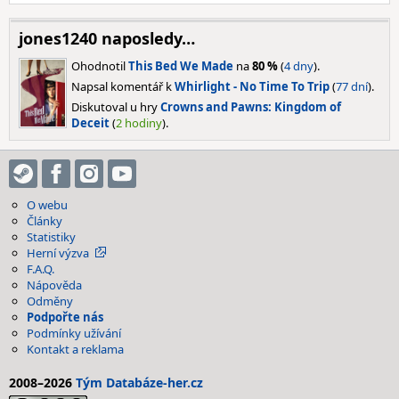
jones1240 naposledy…
Ohodnotil
This Bed We Made
na
80 %
(
4 dny
).
Napsal komentář k
Whirlight - No Time To Trip
(
77 dní
).
Diskutoval u hry
Crowns and Pawns: Kingdom of
Deceit
(
2 hodiny
).
O webu
Články
Statistiky
Herní výzva
F.A.Q.
Nápověda
Odměny
Podpořte nás
Podmínky užívání
Kontakt a reklama
2008–2026
Tým Databáze-her.cz