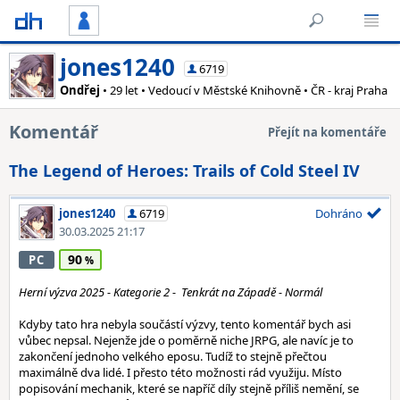
jones1240
6719
Ondřej
• 29 let • Vedoucí v Městské Knihovně • ČR - kraj Praha
Komentář
Přejít na komentáře
The Legend of Heroes: Trails of Cold Steel IV
jones1240
6719
Dohráno
30.03.2025 21:17
90
PC
Herní výzva 2025 - Kategorie 2 - Tenkrát na Západě - Normál
Kdyby tato hra nebyla součástí výzvy, tento komentář bych asi
vůbec nepsal. Nejenže jde o poměrně niche JRPG, ale navíc je to
zakončení jednoho velkého eposu. Tudíž to stejně přečtou
maximálně dva lidé. I přesto této možnosti rád využiju. Místo
popisování mechanik, které se napříč díly stejně příliš nemění, se