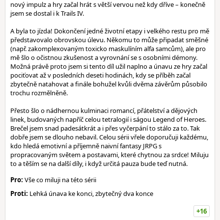
nový impulz a hry začal hrát s větší vervou než kdy dříve – konečně
jsem se dostal i k Trails IV.
A byla to jízda! Dokončení jedné životní etapy i velkého restu pro mě
představovalo obrovskou úlevu. Někomu to může připadat směšné
(např. zakomplexovaným toxicko maskulíním alfa samcům), ale pro
mě šlo o očistnou zkušenost a vyrovnání se s osobními démony.
Možná právě proto jsem si tento díl užil naplno a únavu ze hry začal
pociťovat až v posledních deseti hodinách, kdy se příběh začal
zbytečně natahovat a finále bohužel kvůli dvěma závěrům působilo
trochu rozmělněně.
Přesto šlo o nádhernou kulminaci romancí, přátelství a dějových
linek, budovaných napříč celou tetralogií i ságou Legend of Heroes.
Brečel jsem snad padesátkrát a i přes vyčerpání to stálo za to. Tak
dobře jsem se dlouho nebavil. Celou sérii vřele doporučuji každému,
kdo hledá emotivní a příjemně naivní fantasy JRPG s
propracovaným světem a postavami, které chytnou za srdce! Miluju
to a těším se na další díly, i když určitá pauza bude teď nutná.
Pro:
Vše co miluji na této sérii
Proti:
Lehká únava ke konci, zbytečný dva konce
+16