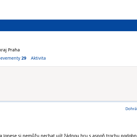
kraj Praha
ievementy
29
Aktivita
Dohrá
na Jonese si nemůžu nechat ujít žádnou hru s aspoň trochu podob