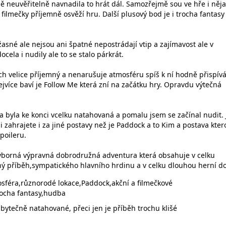
 neuvěřitelně navnadila to hrát dál. Samozřejmě sou ve hře i něj
 filmečky příjemně osvěží hru. Další plusový bod je i trocha fantasy
asné ale nejsou ani špatné nepostrádají vtip a zajímavost ale v
cela i nudily ale to se stalo párkrát.
ch velice příjemný a nenarušuje atmosféru spíš k ní hodně přispívá
jvíce baví je Follow Me která zní na začátku hry. Opravdu výtečná
a byla ke konci vcelku natahovaná a pomalu jsem se začínal nudit. 
si zahrajete i za jiné postavy než je Paddock a to Kim a postava kte
poileru.
výborná výpravná dobrodružná adventura která obsahuje v celku
ý příběh,sympatického hlavního hrdinu a v celku dlouhou herní d
féra,různorodé lokace,Paddock,akční a filmečkové
rocha fantasy,hudba
bytečně natahované, přeci jen je příběh trochu klišé