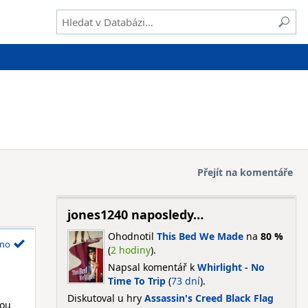
Přejít na komentáře
jones1240 naposledy…
Ohodnotil
This Bed We Made
na
80 %
no
(
2 hodiny
).
Napsal komentář k
Whirlight - No
Time To Trip
(
73 dní
).
Diskutoval u hry
Assassin's Creed Black Flag
nou