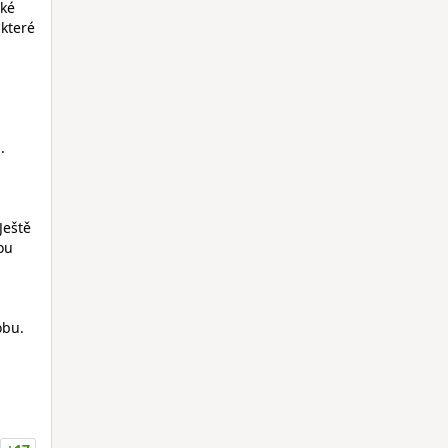
aké
 které
.
Ještě
rou
obu.