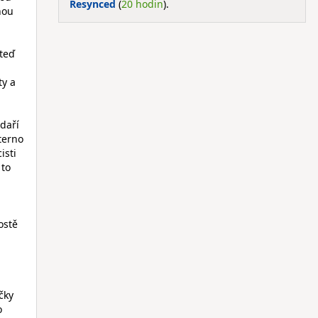
Resynced
(
20 hodin
).
nou
 teď
l
ty a
 daří
terno
isti
 to
ostě
čky
o