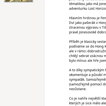
tématikou jako má Jone
adventurku Lost Horizo
Hlavním hrdinou je Fent
živí jako pašerák v H
ztracenou výpravu v Tib
pravé Jonesovské dobro
Příběh je klasicky sest
podíváme se do Hong K
ale v rámci dobrodružn
chtějí sebrat vzácnou m
bylo mínus ale hře jsem
A to díky sympatickým 
okomentuje a působí mís
sympaťák. Samozřejmě i
(samozřejmě pomocí dia
nezůstane.
Co je nahře největší k
kterých je sice málo al