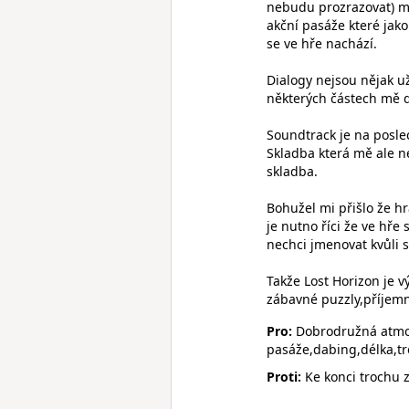
nebudu prozrazovat) mě
akční pasáže které jako
se ve hře nachází.
Dialogy nejsou nějak už
některých částech mě do
Soundtrack je na posle
Skladba která mě ale ne
skladba.
Bohužel mi přišlo že hr
je nutno říci že ve hře 
nechci jmenovat kvůli s
Takže Lost Horizon je 
zábavné puzzly,příjemn
Pro:
Dobrodružná atmos
pasáže,dabing,délka,t
Proti:
Ke konci trochu z