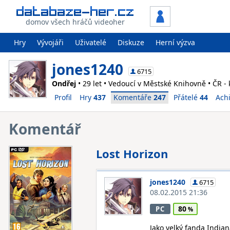
domov všech hráčů videoher
Hry
Vývojáři
Uživatelé
Diskuze
Herní výzva
jones1240
6715
Ondřej
• 29 let • Vedoucí v Městské Knihovně • ČR - 
Profil
Hry
437
Komentáře
247
Přátelé
44
Ach
Komentář
Lost Horizon
jones1240
6715
08.02.2015 21:36
80
PC
Jako velký fanda India