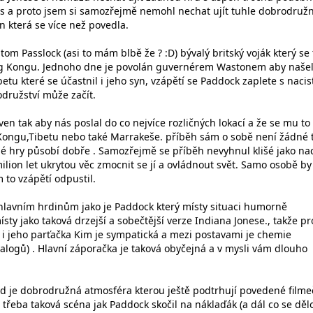
s a proto jsem si samozřejmě nemohl nechat ujít tuhle dobrodruž
n která se více než povedla.
om Passlock (asi to mám blbě že ? :D) bývalý britský voják který se
ong Kongu. Jednoho dne je povolán guvernérem Wastonem aby naše
etu které se účastnil i jeho syn, vzápětí se Paddock zaplete s nacis
družství může začít.
aven tak aby nás poslal do co nejvíce rozličných lokací a že se mu to
ongu,Tibetu nebo také Marrakeše. příběh sám o sobě není žádné 
é hry působí dobře . Samozřejmě se příběh nevyhnul klišé jako nac
ilion let ukrytou věc zmocnit se jí a ovládnout svět. Samo osobě by
 to vzápětí odpustil.
hlavním hrdinům jako je Paddock který místy situaci humorně
ty jako taková drzejší a sobečtější verze Indiana Jonese., takže pr
 jeho parťačka Kim je sympatická a mezi postavami je chemie
logů) . Hlavní záporačka je taková obyčejná a v mysli vám dlouho
lad je dobrodružná atmosféra kterou ještě podtrhují povedené filme
e třeba taková scéna jak Paddock skočil na náklaďák (a dál co se děl