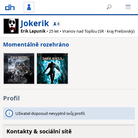
Jokerik
8
Erik Lapunik
• 25 let • Vranov nad Topľou (SR - kraj Prešovský)
Momentálně rozehráno
Profil
Uživatel doposud nevyplnil svůj profil.
Kontakty & sociální sítě