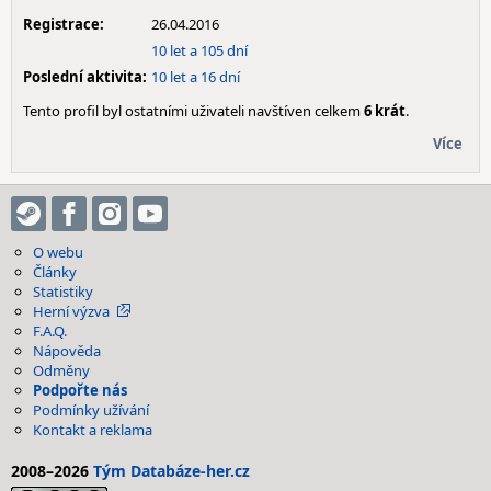
Registrace:
26.04.2016
10 let a 105 dní
Poslední aktivita:
10 let a 16 dní
Tento profil byl ostatními uživateli navštíven celkem
6 krát
.
Více
O webu
Články
Statistiky
Herní výzva
F.A.Q.
Nápověda
Odměny
Podpořte nás
Podmínky užívání
Kontakt a reklama
2008–2026
Tým Databáze-her.cz