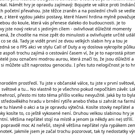
kal. Námět hry je opravdu zajímavý: Bojujete ve válce proti Indiá
ich početní převahou. Jste těžce zraněn a na poslední chvíli se vedle
, z které vyjdou jakési postavy, které hlavní hrdina mylně považuje
sebou do koule, která vás přenese daleko do budoucnosti. Je to
vy jste nový rekrut s jediným cílem - ovlivňovat důležité momenty
ená, že chodíte na mise zpět do minulosti a ovlivňujete určité udál
e, co se dá. Tady je vidět první ze dvou velkých slabin hry a tou je
edná se o FPS akci ve stylu Call of Duty a vy doslova vykropíte půlku
e aspoň trochu zajímá o cestování časem ví, že je to naprostá pito
átelé jsou označeni modrou aurou, která značí to, že jsou důležití a 
k si můžete užít naprostou genocidu. I přes tuto nelogičnost je to h
norodém prostředí. Tu jste v občanské válce, tu jste v první světové,
 světové a tu… No vlastně to je všechno pokud nepočítám závěr. Lo
hrozí, přesto mi toto téma přišlo vcelku nevyužité. Jaká by to byl
o středověkého hradu v brnění rytíře anebo třeba si zahrát na farm
de tu hlavně o akci a ta je opravdu výtečná. Kosíte stovky nepřátel a
taky kosíte to, co ještě vykosené není. Druhou velkou slabinou hry je 
ní. Většina nepřátel stojí na místě a jenom (a někdy ani ne) střílí. 
m popravdě moc AI neřešil, stejně většina nepřátel ryla rypákem ze
ronoteK. Jakmile jsem je začal trochu pozorovat, tak ty nedostatky v