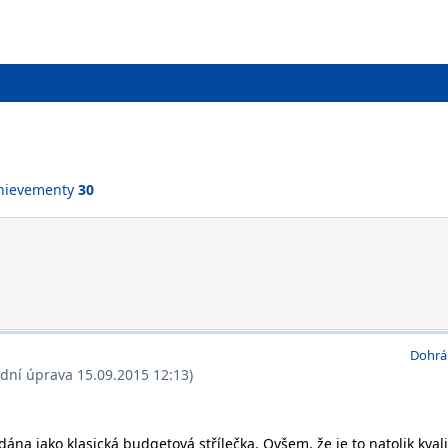
hievementy
30
Dohrá
ední úprava 15.09.2015 12:13)
dána jako klasická budgetová střílečka. Ovšem, že je to natolik kvali