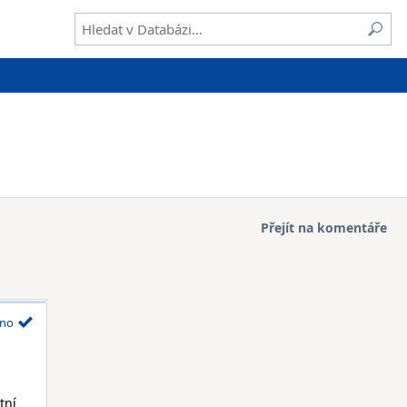
Přejít na komentáře
no
tní