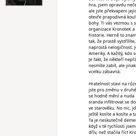
hra, jsem opravdu neče
ale jste překvapeni jej
otevře prapodivná koule
bohy. Ti vás vezmou s 
organizace KronoteK a 
historie. Herně to znam
tak, že prostě vystřílít
naprostá nelogičnost. J
Ameriky. A každý, kdo s
Je fakt, že někteří nepř
nesmíte zabít, ale jina
vcelku zábavná.
Hratelnost staví na růz
jste pro změnu v druhé
se hodně mění a nuda ne
sranda infiltrovat se d
ve starověku. No nic, j
ještě kosíte a kosíte a 
Ta je neskutečně dement
když v té rychlosti jse
dřív, než stačila říct K