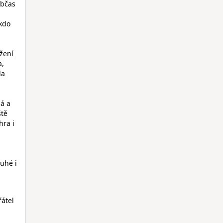
občas
ikdo
žení
a,
la
ná a
ště
hra i
ruhé i
řátel