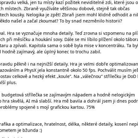
 opravdu velká, jen tu místy kazí požitek neviditelné zdi, které jsou 
 místech. Zbraně využíváte většinou dobové, stejně tak občas
tech kousky. Nelogika je zpět! Zbraň jsem mohl klidně odhodit a n
 někdo našel a začal zkoumat? To by snad nezměnilo historii?
oval. Hra se vyznačuje mnoha detaily. Teď zrovna si vzpomenu na plí
ách při měsíčku a houkání sovy. Dále se mi líbilo plížení okolo tábor
kytaru a zpívali. Kapitola sama o sobě byla mise v koncentráku. Ta by
yl hodně zajímavý, ale úplný konec to trochu zabil.
ravdu pěkně i na nejnižší detaily. Hra je velmi dobře optimalizova
lazováním a PhysX jela konstantně okolo 50 fps. Pochválit musím je
ostav celkově a hezký efekt „koule“. Na „válečnou“ střílečku je DoD 
lší plus.
ná budgetová střílečka se zajímavým nápadem a hodně nelogickým
o hra skvělá, AI má slabší. Hra mě bavila a dohrál jsem ji dnes pod
problémy spojené s mojí grafickou kartou. 75%
fika a optimalizace, hratelnost, délka, některé detaily, kosení nep
lometem je bžunda :)