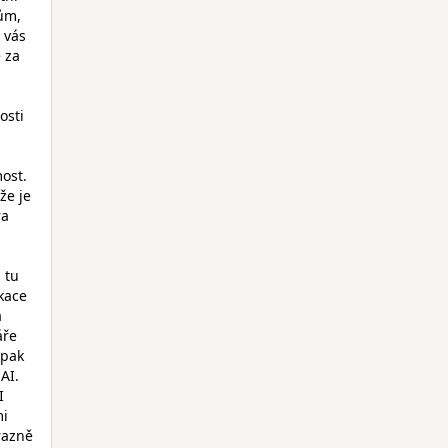
nům,
 vás
 za
osti
most.
že je
ra
 tu
kace
a
áře
 pak
AI.
I
mi
ýrazně