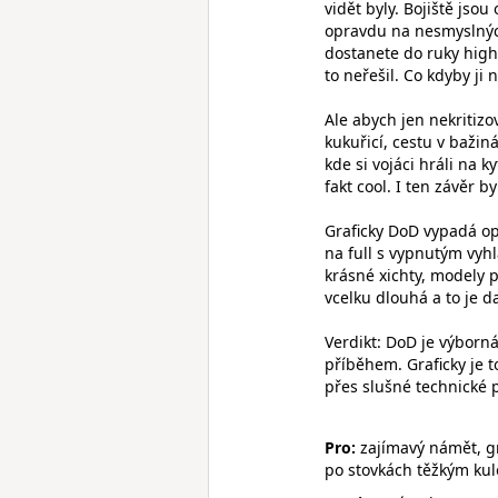
vidět byly. Bojiště jsou
opravdu na nesmyslných
dostanete do ruky high
to neřešil. Co kdyby ji
Ale abych jen nekritiz
kukuřicí, cestu v bažin
kde si vojáci hráli na 
fakt cool. I ten závěr b
Graficky DoD vypadá op
na full s vypnutým vyh
krásné xichty, modely p
vcelku dlouhá a to je da
Verdikt: DoD je výbor
příběhem. Graficky je t
přes slušné technické 
Pro:
zajímavý námět, gra
po stovkách těžkým ku