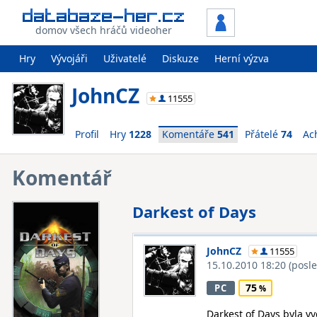
domov všech hráčů videoher
Hry
Vývojáři
Uživatelé
Diskuze
Herní výzva
JohnCZ
11555
Profil
Hry
1228
Komentáře
541
Přátelé
74
Ac
Komentář
Darkest of Days
JohnCZ
11555
15.10.2010 18:20
(posl
75
PC
Darkest of Days byla vy