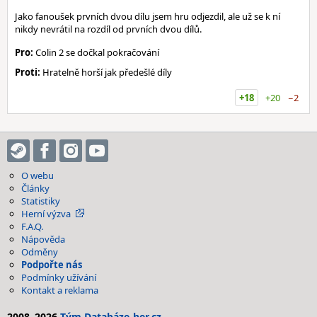
Jako fanoušek prvních dvou dílu jsem hru odjezdil, ale už se k ní
nikdy nevrátil na rozdíl od prvních dvou dílů.
Pro:
Colin 2 se dočkal pokračování
Proti:
Hratelně horší jak předešlé díly
+18
+20
−2
O webu
Články
Statistiky
Herní výzva
F.A.Q.
Nápověda
Odměny
Podpořte nás
Podmínky užívání
Kontakt a reklama
2008–2026
Tým Databáze-her.cz