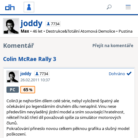
joddy
7734
Max
• 46 let • Destrukce&Totální Atomová Demolice • Pustina
Komentář
Přejít na komentáře
Colin McRae Rally 3
joddy
7734
Dohráno
26.02.2011 10:37
65
PC
Colin3 je nejhorším dílem celé série, nebyl vyloženě špatný ale
očekávání po legendárním druhém dílu nenaplnil. Vinu nese
především nevyladěný jízdní model a sním související hratelnost,
někteří hráči třetí díl považovali spíše za simulátor motorových
člunů.
Pokračování přineslo novou celkem pěknou grafiku a slušný model
poškození.