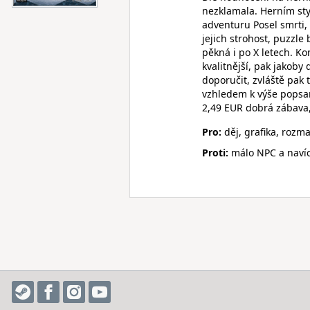
nezklamala. Herním st
adventuru Posel smrti, 
jejich strohost, puzzle
pěkná i po X letech. Ko
kvalitnější, pak jakob
doporučit, zvláště pak 
vzhledem k výše popsan
2,49 EUR dobrá zábava,
Pro:
děj, grafika, rozma
Proti:
málo NPC a navíc