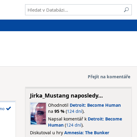
Přejít na komentáře
Jirka_Mustang naposledy…
Ohodnotil
Detroit: Become Human
no
na
95 %
(
124 dní
).
Napsal komentář k
Detroit: Become
Human
(
124 dní
).
Diskutoval u hry
Amnesia: The Bunker