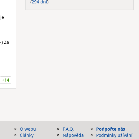
(
294 dní
).
je
-) Za
+14
O webu
F.A.Q.
Podpořte nás
Články
Nápověda
Podmínky užívání