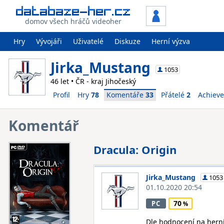
domov všech hráčů videoher
Hry
Vývojáři
Uživatelé
Diskuze
Herní výzva
Jirka_Mustang
1053
46 let • ČR - kraj Jihočeský
Profil
Hry
78
Komentáře
33
Přátelé
2
Achiev
Komentář
Dracula: Origin
Jirka_Mustang
1053
01.10.2020 20:54
70
PC
Dle hodnocení na herní