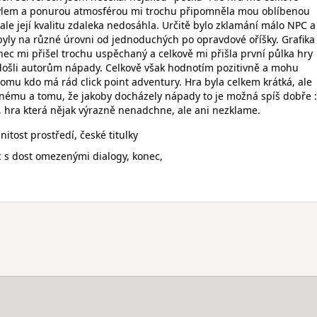
ylem a ponurou atmosférou mi trochu připomněla mou oblíbenou
ale její kvalitu zdaleka nedosáhla. Určitě bylo zklamání málo NPC a
 byly na různé úrovni od jednoduchých po opravdové oříšky. Grafika 
nec mi přišel trochu uspěchaný a celkově mi přišla první půlka hry
y došli autorům nápady. Celkově však hodnotím pozitivně a mohu
tomu kdo má rád click point adventury. Hra byla celkem krátká, ale
ému a tomu, že jakoby docházely nápady to je možná spíš dobře :
 hra která nějak výrazně nenadchne, ale ani nezklame.
nitost prostředí, české titulky
 s dost omezenými dialogy, konec,