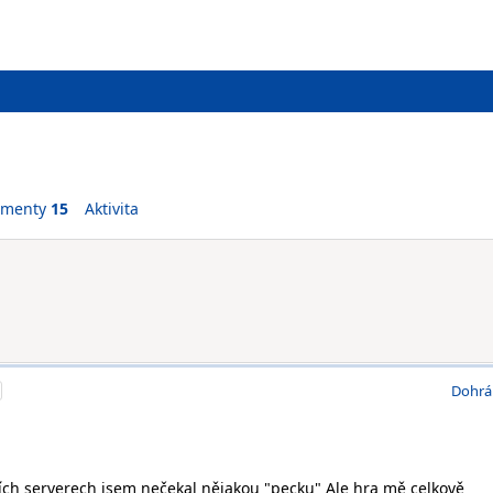
ementy
15
Aktivita
Dohrá
ch serverech jsem nečekal nějakou "pecku" Ale hra mě celkově