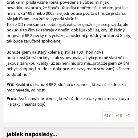
Grafika mi přišla vážně líbivá, povedená a vůbec mi nijak
nevadila...asi proto, že člověk už teďka nepřemejšlí nad tim, jestli je
hra z roku 1998 nebo 2002, ale jednoduše počítá s tim, že je starší.
Ale jak říkam, i na 20" to vypadá slušně...
To, že DD není samo o sobě nijak extra originální, je sice pravda, ale
pokud si to člověk zahraje v dnešní době(jakož i já), kdy už žádný
originální RPG pecky nevycházej a poslední pořádný hrál před X lety,
tak bude zaručeně spokojenej.
Bohužel jsem na starý kolena zjistil, že 100+ hodinová
hratelnost(která mi kdysi tak vyhovovala, a byla pro mě vlastně i
jakousi zárukou kvality) už asi není nic pro mě...protože jsem ZATÍM
nebyl schopnej hru dojet dokonce. Ale savy mam schovaný a časem
to dotáhnu ;)
Pro:
Kvalitní oldschool RPG, slušná ukecanost, která už se dneska
moc nevede, volnost
Proti:
Asi časová náročnost, která už dneska taky neni moc v kurzu
:) a taky linearita bojů
+17
+18
−1
jablek naposledy…