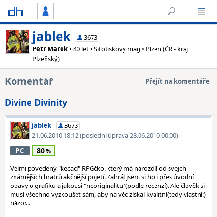
jablek
3673
Petr Marek
• 40 let • Sítotiskový mág • Plzeň (ČR - kraj
Plzeňský)
Komentář
Přejít na komentáře
Divine Divinity
jablek
3673
21.06.2010 18:12
(poslední úprava 28.06.2010 00:00)
80
PC
Velmi povedený "kecací" RPGčko, který má narozdíl od svejch
známějších bratrů akčnější pojetí. Zahrál jsem si ho i přes úvodní
obavy o grafiku a jakousi "neoriginalitu"(podle recenzí). Ale člověk si
musí všechno vyzkoušet sám, aby na věc získal kvalitní(tedy vlastní:)
názor...