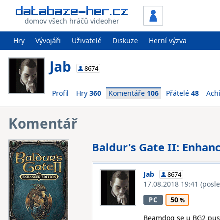
domov všech hráčů videoher
Hry
Vývojáři
Uživatelé
Diskuze
Herní výzva
Jab
8674
Profil
Hry
360
Komentáře
106
Přátelé
48
Ach
Komentář
Baldur's Gate II: Enhan
Jab
8674
17.08.2018 19:41
(posl
50
PC
Beamdog se u BG2 pusti