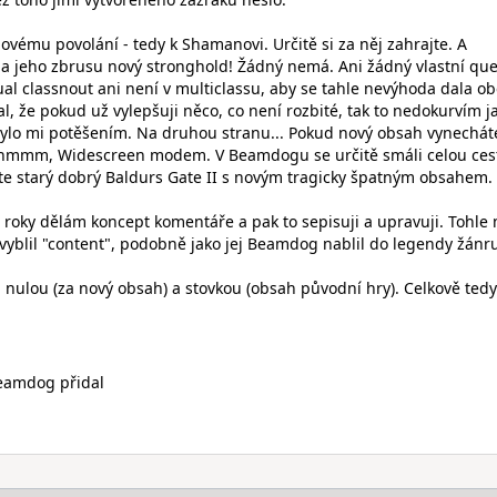
ovému povolání - tedy k Shamanovi. Určitě si za něj zahrajte. A
a jeho zbrusu nový stronghold! Žádný nemá. Ani žádný vlastní que
ual classnout ani není v multiclassu, aby se tahle nevýhoda dala obe
l, že pokud už vylepšuji něco, co není rozbité, tak to nedokurvím j
lo mi potěšením. Na druhou stranu... Pokud nový obsah vynecháte
hmmm, Widescreen modem. V Beamdogu se určitě smáli celou ces
jete starý dobrý Baldurs Gate II s novým tragicky špatným obsahem.
 roky dělám koncept komentáře a pak to sepisuji a upravuji. Tohle 
k vyblil "content", podobně jako jej Beamdog nablil do legendy žánr
ulou (za nový obsah) a stovkou (obsah původní hry). Celkově tedy
Beamdog přidal