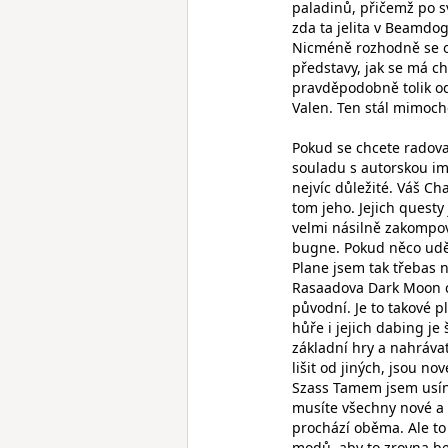
paladinů, přičemž po s
zda ta jelita v Beamdog
Nicméně rozhodně se od
představy, jak se má c
pravděpodobně tolik o
Valen. Ten stál mimoc
Pokud se chcete radova
souladu s autorskou im
nejvíc důležité. Váš Ch
tom jeho. Jejich questy
velmi násilně zakompo
bugne. Pokud něco udě
Plane jsem tak třebas 
Rasaadova Dark Moon ch
původní. Je to takové p
hůře i jejich dabing je
základní hry a nahráva
lišit od jiných, jsou n
Szass Tamem jsem usína
musíte všechny nové a 
prochází oběma. Ale t
modů, aby to zrovna be