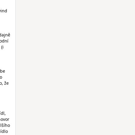
wind
údajně
odní
(i
ebe
no
o, že
dl,
hovor
lšího
ídlo