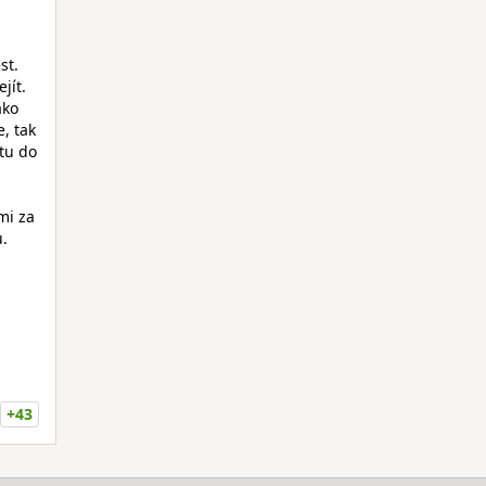
st.
jít.
ako
, tak
tu do
mi za
u.
+43