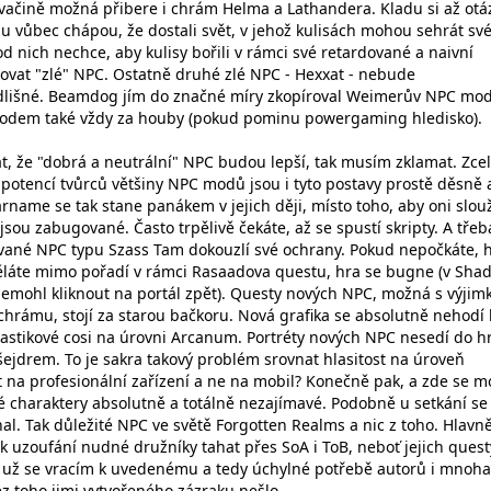
vačině možná přibere i chrám Helma a Lathandera. Kladu si až otá
u vůbec chápou, že dostali svět, v jehož kulisách mohou sehrát své
 nich nechce, aby kulisy bořili v rámci své retardované a naivní
hovat "zlé" NPC. Ostatně druhé zlé NPC - Hexxat - nebude
dlišné. Beamdog jím do značné míry zkopíroval Weimerův NPC mo
hodem také vždy za houby (pokud pominu powergaming hledisko).
t, že "dobrá a neutrální" NPC budou lepší, tak musím zklamat. Zcel
potencí tvůrců většiny NPC modů jsou i tyto postavy prostě děsně 
arname se tak stane panákem v jejich ději, místo toho, aby oni slouži
 jsou zabugované. Často trpělivě čekáte, až se spustí skripty. A třeb
vané NPC typu Szass Tam dokouzlí své ochrany. Pokud nepočkáte, h
láte mimo pořadí v rámci Rasaadova questu, hra se bugne (v Sha
nemohl kliknout na portál zpět). Questy nových NPC, možná s výjim
rámu, stojí za starou bačkoru. Nová grafika se absolutně nehodí 
lastikové cosi na úrovni Arcanum. Portréty nových NPC nesedí do hr
 šejdrem. To je sakra takový problém srovnat hlasitost na úroveň
t na profesionální zařízení a ne na mobil? Konečně pak, a zde se 
ové charaktery absolutně a totálně nezajímavé. Podobně u setkání se
l. Tak důležité NPC ve světě Forgotten Realms a nic z toho. Hlavn
k uzoufání nudné družníky tahat přes SoA i ToB, neboť jejich quest
o už se vracím k uvedenému a tedy úchylné potřebě autorů i mnoh
z toho jimi vytvořeného zázraku nešlo.