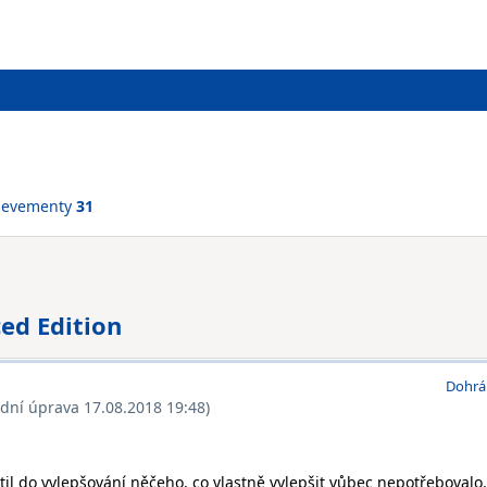
ievementy
31
ced Edition
Dohrá
ední úprava 17.08.2018 19:48)
l do vylepšování něčeho, co vlastně vylepšit vůbec nepotřebovalo.