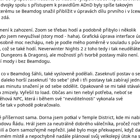
dvojky spolu s přístupem k pravidlům ADnD byly spíše takovým
terému se Beamdog snažil přiblížit v úpravách dílu prvního i v Ice
 zdá.
není k zahození. Zoom se třebas hodí a podobně přibylo i několik
yto jsem nevyužíval (story mod - haha). Grafická úprava interface 
ož osobně moc nechápu, neb je podle mého poměrně v souladu s pův
ty, což se také hodí. Neverwinter Nights 2 z toho tedy i tak neuděláte 
el Dungeons & Dragons), ale možností při tvorbě postavy málo není.
jí mody i bez Beamdogu.
 co v Beamdog šáhli, také vysloveně podělali. Zaseknutí postav o s
 daleko horší zaseknutí "do sebe" (dvě i tři postavy tak zabírají jed
ebas minutu snažení je od sebe oddělit. Opakovaně se mi také stával
zmizely. Vyřešil to load. Občas ani ten nebyl potřeba, neboť se
ěhová NPC, která i během své "neviditelnosti" vykonala své
vše tak v pohodě pokračovalo.
 příšernost sama. Dorna jsem potkal v Temple District, kde mi nabí
budovu Řádu. Hrál jsem za neutrálně dobrého válečníka, pročež roz
ilí a Dorn samozřejmě nepřežil. Jaké bylo moje překvapení, když da
amém místě a nepochybně nadále plánoval svůj velkolepý útok na s