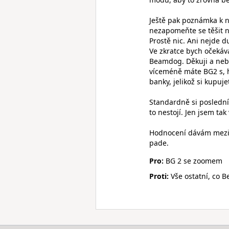
Ještě pak poznámka k n
nezapomeňte se těšit n
Prostě nic. Ani nejde d
Ve zkratce bych očekáva
Beamdog. Děkuji a neby
víceméně máte BG2 s, 
banky, jelikož si kupu
Standardně si poslední
to nestojí. Jen jsem ta
Hodnocení dávám mezi n
pade.
Pro:
BG 2 se zoomem
Proti:
Vše ostatní, co 