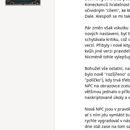
Koneckonců hratelnost 
očividným "cílem", ke k
Dale. Alespoň se mi tak
Pár změn však vskutku 
nových nastavení, byť t
schytávala kritiku, c
verzí. Přibyly i nové ki
kvůli jiné verzi pravid
Nicméně tohle vylepšu
Bohužel vše ostatní, na
bylo nově "rozšířeno" o
"políčko"), kdy trvá tř
NPC na obrazovce zcela 
většinou jednalo o příb
naskriptované úkoly a 
Nová NPC jsou v pravdě
ať s ním jdu vymlátit 
rychle vygradoval v nás
dne stál zase na tom s