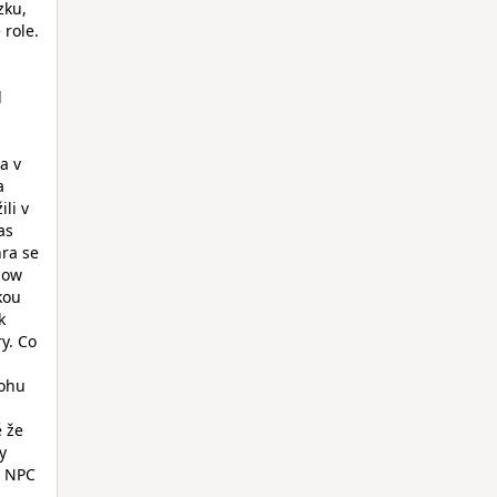
zku,
 role.
d
a v
a
li v
as
ra se
dow
kou
k
y. Co
mohu
ě že
y
a NPC