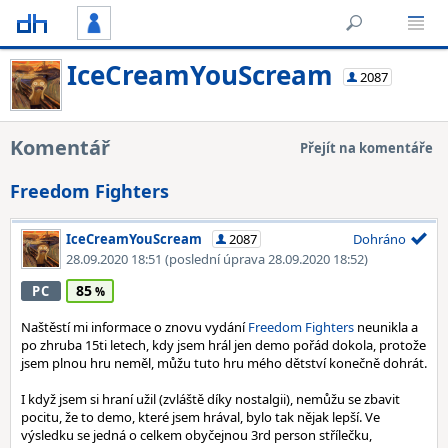
IceCreamYouScream
2087
Komentář
Přejít na komentáře
Freedom Fighters
IceCreamYouScream
2087
Dohráno
28.09.2020 18:51
(poslední úprava 28.09.2020 18:52)
85
PC
Naštěstí mi informace o znovu vydání
Freedom Fighters
neunikla a
po zhruba 15ti letech, kdy jsem hrál jen demo pořád dokola, protože
jsem plnou hru neměl, můžu tuto hru mého dětství konečně dohrát.
I když jsem si hraní užil (zvláště díky nostalgii), nemůžu se zbavit
pocitu, že to demo, které jsem hrával, bylo tak nějak lepší. Ve
výsledku se jedná o celkem obyčejnou 3rd person střílečku,