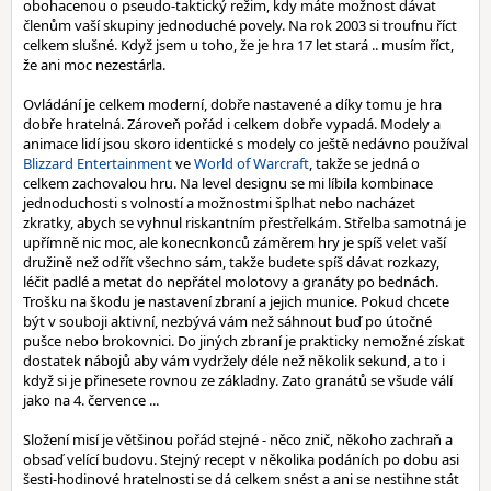
obohacenou o pseudo-taktický režim, kdy máte možnost dávat
členům vaší skupiny jednoduché povely. Na rok 2003 si troufnu říct
celkem slušné. Když jsem u toho, že je hra 17 let stará .. musím říct,
že ani moc nezestárla.
Ovládání je celkem moderní, dobře nastavené a díky tomu je hra
dobře hratelná. Zároveň pořád i celkem dobře vypadá. Modely a
animace lidí jsou skoro identické s modely co ještě nedávno používal
Blizzard Entertainment
ve
World of Warcraft
, takže se jedná o
celkem zachovalou hru. Na level designu se mi líbila kombinace
jednoduchosti s volností a možnostmi šplhat nebo nacházet
zkratky, abych se vyhnul riskantním přestřelkám. Střelba samotná je
upřímně nic moc, ale konecnkonců záměrem hry je spíš velet vaší
družině než odřít všechno sám, takže budete spíš dávat rozkazy,
léčit padlé a metat do nepřátel molotovy a granáty po bednách.
Trošku na škodu je nastavení zbraní a jejich munice. Pokud chcete
být v souboji aktivní, nezbývá vám než sáhnout buď po útočné
pušce nebo brokovnici. Do jiných zbraní je prakticky nemožné získat
dostatek nábojů aby vám vydržely déle než několik sekund, a to i
když si je přinesete rovnou ze základny. Zato granátů se všude válí
jako na 4. července ...
Složení misí je většinou pořád stejné - něco znič, někoho zachraň a
obsaď velící budovu. Stejný recept v několika podáních po dobu asi
šesti-hodinové hratelnosti se dá celkem snést a ani se nestihne stát