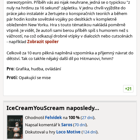
stereotypním. Příběh vás asi nijak neuhrane, jedná se o typickou "z
nuly na hrdinu za 16 sekund" zápletku. V jednu chvíli vyjíždíte do
práce jako instalatér a žertujete o konspiračních teoriích a během
pár hodin kosíte sovětské vojáky po desítkách v kompletně
obleženém New Yorku. Hra s touto tématikou nakládá poměrně
vtipně. Je vidět, že autoři sami berou příběh spíš s humorem než s
vážností, na což odkazují drobné vtípky v dialozích nebo cutscénách
- například
Celkově za 10 euro pěkná naplněná vzpomínka a příjemný návrat do
dětství. Tak co takhle nějaký další díl po Hitmanovi, hmm?
Pro:
Grafika, hudba, ovládání
Proti:
Opakující se mise
+21
IceCreamYouScream naposledy…
Ohodnotil
Felvidek
na
100 %
(
27 dní
).
Napsal komentář k
Saros
(
70 dní
).
Diskutoval u hry
Loco Motive
(
124 dní
).