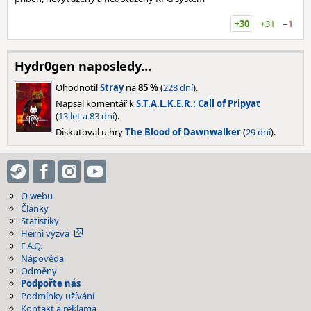
+30
+31
−1
Hydr0gen naposledy…
Ohodnotil
Stray
na
85 %
(
228 dní
).
Napsal komentář k
S.T.A.L.K.E.R.: Call of Pripyat
(
13 let a 83 dní
).
Diskutoval u hry
The Blood of Dawnwalker
(
29 dní
).
O webu
Články
Statistiky
Herní výzva
F.A.Q.
Nápověda
Odměny
Podpořte nás
Podmínky užívání
Kontakt a reklama