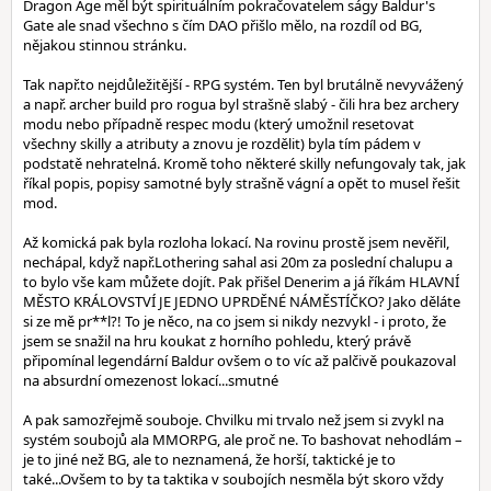
Dragon Age měl být spirituálním pokračovatelem ságy Baldur's
Gate ale snad všechno s čím DAO přišlo mělo, na rozdíl od BG,
nějakou stinnou stránku.
Tak např.to nejdůležitější - RPG systém. Ten byl brutálně nevyvážený
a např. archer build pro rogua byl strašně slabý - čili hra bez archery
modu nebo případně respec modu (který umožnil resetovat
všechny skilly a atributy a znovu je rozdělit) byla tím pádem v
podstatě nehratelná. Kromě toho některé skilly nefungovaly tak, jak
říkal popis, popisy samotné byly strašně vágní a opět to musel řešit
mod.
Až komická pak byla rozloha lokací. Na rovinu prostě jsem nevěřil,
nechápal, když např.Lothering sahal asi 20m za poslední chalupu a
to bylo vše kam můžete dojít. Pak přišel Denerim a já říkám HLAVNÍ
MĚSTO KRÁLOVSTVÍ JE JEDNO UPRDĚNÉ NÁMĚSTÍČKO? Jako děláte
si ze mě pr**l?! To je něco, na co jsem si nikdy nezvykl - i proto, že
jsem se snažil na hru koukat z horního pohledu, který právě
připomínal legendární Baldur ovšem o to víc až palčivě poukazoval
na absurdní omezenost lokací...smutné
A pak samozřejmě souboje. Chvilku mi trvalo než jsem si zvykl na
systém soubojů ala MMORPG, ale proč ne. To bashovat nehodlám –
je to jiné než BG, ale to neznamená, že horší, taktické je to
také...Ovšem to by ta taktika v soubojích nesměla být skoro vždy