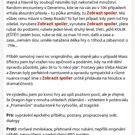
stejná a hlavně by soubojů nesmělo být nekonečné množství.
Random encountery v Denerimu, kde se na vás asi v 10ti případech
vrhala absurdní přesila – tu půlka armády, tu
. Má
vůbec cenu mluvit o Deep Roads? To byl ten případ, kdy jsem od hry
odešel. Vyrubete
, vyrubete
, jdete
rubat do podzemí, rubete jeden level, druhý level, třetí...ježiš KOLIK
JEŠTĚ!!! Jeden boss, rube se dál, za max.10 min. další a zase a
zase...nemám slov, uměle natažená délka hry o 10hod.a zábavnost o
-75%...
Příběh samotný není nic originálního, ale stejně jako v případě Mass
Effectu jsem byl vtažen tou epičností a podáním, kdy na mě dění
opravdu působilo, jako že tu "o něco jde". Postavy jako třeba Alistair
a Zevran byly perfektně namluvené a opravdu sympatické a různé
nuance (např. linie s
určitě přidávala na hloubce a
dramatičnosti).
Ve výsledku jsem po konci hry asi spíš pozitivní pocit, ale je zřejmé,
že Dragon Age v mnoha ohledech zklámání – vzhledem k potenciálu
a „Pramenům“ studia které ho vytvořilo, až tragické.
Pro:
vyprávění epického příběhu, postavy, propracovaný svět,
dialogy
Proti:
mrňavé minilokace, přehnaně moc rubání, nepříliš originální
příběh, nevyvážený a nedotažený RPG systém