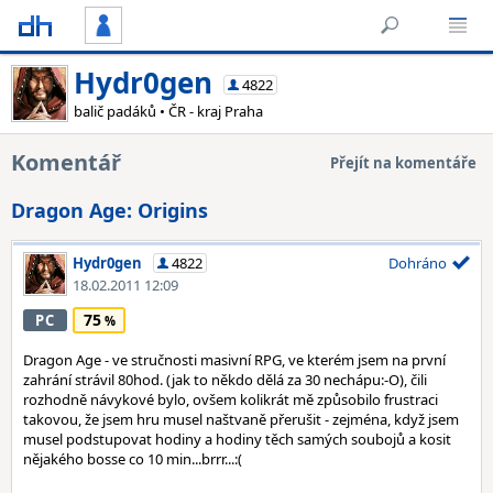
Hydr0gen
4822
balič padáků • ČR - kraj Praha
Komentář
Přejít na komentáře
Dragon Age: Origins
Hydr0gen
4822
Dohráno
18.02.2011 12:09
75
PC
Dragon Age - ve stručnosti masivní RPG, ve kterém jsem na první
zahrání strávil 80hod. (jak to někdo dělá za 30 nechápu:-O), čili
rozhodně návykové bylo, ovšem kolikrát mě způsobilo frustraci
takovou, že jsem hru musel naštvaně přerušit - zejména, když jsem
musel podstupovat hodiny a hodiny těch samých soubojů a kosit
nějakého bosse co 10 min...brrr...:(