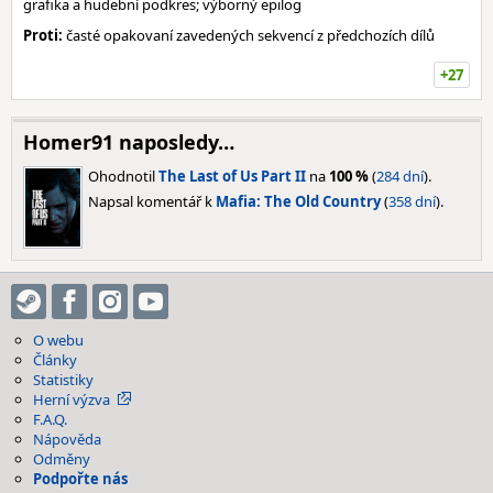
grafika a hudební podkres; výborný epilog
Proti:
časté opakovaní zavedených sekvencí z předchozích dílů
+27
Homer91 naposledy…
Ohodnotil
The Last of Us Part II
na
100 %
(
284 dní
).
Napsal komentář k
Mafia: The Old Country
(
358 dní
).
O webu
Články
Statistiky
Herní výzva
F.A.Q.
Nápověda
Odměny
Podpořte nás