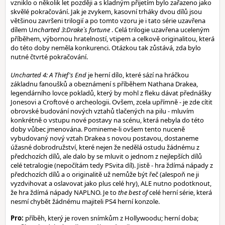
vzniklo o několik let později a s kladným přijetím bylo zařazeno jako
skvělé pokračování. Jak je zvykem, kasovní trháky dvou dílů jsou
většinou završeni trilogií a po tomto vzoru je i tato série uzavřena
dílem U
ncharted 3:Drake´s fortune
. Celá trilogie uzavřena uceleným
příběhem, výbornou hratelností, vtipem a celkově originalitou, která
do této doby neměla konkurenci. Otázkou tak zůstává, zda bylo
nutné čtvrté pokračování.
Uncharted 4: A Thief's End
je herní dílo, které sází na hráčkou
základnu fanoušků a obeznámení s příběhem Nathana Drakea,
legendárního lovce pokladů, který by mohl z fleku dávat přednášky
Jonesovi a Croftové o archeologii. Ovšem, zcela upřímně - je zde cítit
obrovské budování nových vztahů tlačených na pilu - mluvím
konkrétně o vstupu nové postavy na scénu, která nebyla do této
doby vůbec jmenována. Pomineme-li ovšem tento nuceně
vybudovaný nový vztah Drakea s novou postavou, dostaneme
úžasné dobrodružství, které nejen že nedělá ostudu žádnému z
předchozích dílů, ale dalo by se mluvit o jednom z nejlepších dílů
celé tetralogie (nepočítám tedy PSvita díl). Jistě - hra ždímá nápady z
předchozích dílů a o originalitě už nemůže být řeč (alespoň ne ji
vyzdvihovat a oslavovat jako plus celé hry), ALE nutno podotknout,
že hra ždímá nápady NAPLNO. Je to
the best of
celé herní série, která
nesmí chybět žádnému majiteli PS4 herní konzole.
Pro:
příběh, který je roven snímkům z Hollywoodu; herní doba;