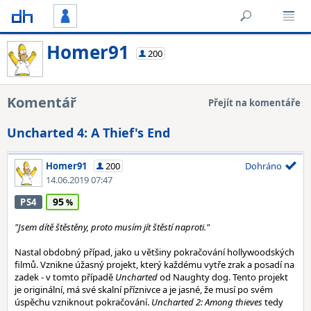
Homer91
200
Komentář
Přejít na komentáře
Uncharted 4: A Thief's End
Homer91
200
Dohráno
14.06.2019 07:47
95
PS4
"Jsem dítě štěstěny, proto musím jít štěstí naproti."
Nastal obdobný případ, jako u většiny pokračování hollywoodských
filmů. Vznikne úžasný projekt, který každému vytře zrak a posadí na
zadek - v tomto případě
Uncharted
od Naughty dog. Tento projekt
je originální, má své skalní příznivce a je jasné, že musí po svém
úspěchu vzniknout pokračování.
Uncharted 2: Among thieves
tedy