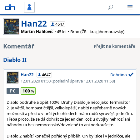
Han22
4647
Martin Halilovič
• 45 let • Brno (ČR - kraj Jihomoravský)
Komentář
Přejít na komentáře
Diablo II
Han22
4647
Dohráno
12.01.2020 01:50
(poslední úprava 12.01.2020 11:58)
100
PC
Diablo podruhé a opět 100%. Druhý Diablo je něco jako Terminátor
2. Je větší, bombastičtější, velkolepější, nabízí nepřeberně nových
možností a přesto v určitých ohledech mám radši syrovější jedničku.
Třeba proto, že se dá dohrát za jeden den, což u dvojky nehrozí ani
náhodou a bez nemocenské/dovolené to ani nezkoušejte.
Diablo 2 nabízí konečně pořádný příběh. On byl sice i v jedničce, ale