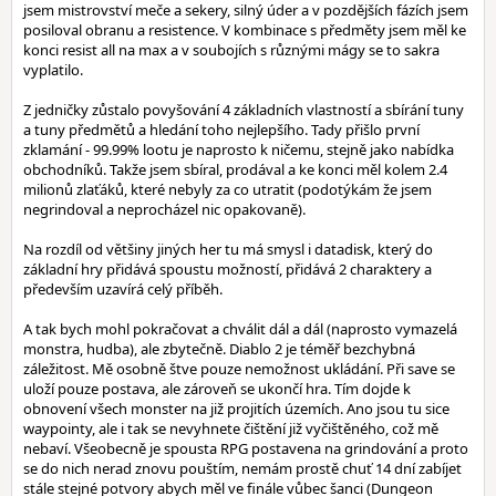
jsem mistrovství meče a sekery, silný úder a v pozdějších fázích jsem
posiloval obranu a resistence. V kombinace s předměty jsem měl ke
konci resist all na max a v soubojích s různými mágy se to sakra
vyplatilo.
Z jedničky zůstalo povyšování 4 základních vlastností a sbírání tuny
a tuny předmětů a hledání toho nejlepšího. Tady přišlo první
zklamání - 99.99% lootu je naprosto k ničemu, stejně jako nabídka
obchodníků. Takže jsem sbíral, prodával a ke konci měl kolem 2.4
milionů zlaťáků, které nebyly za co utratit (podotýkám že jsem
negrindoval a neprocházel nic opakovaně).
Na rozdíl od většiny jiných her tu má smysl i datadisk, který do
základní hry přidává spoustu možností, přidává 2 charaktery a
především uzavírá celý příběh.
A tak bych mohl pokračovat a chválit dál a dál (naprosto vymazelá
monstra, hudba), ale zbytečně. Diablo 2 je téměř bezchybná
záležitost. Mě osobně štve pouze nemožnost ukládání. Při save se
uloží pouze postava, ale zároveň se ukončí hra. Tím dojde k
obnovení všech monster na již projitích územích. Ano jsou tu sice
waypointy, ale i tak se nevyhnete čištění již vyčištěného, což mě
nebaví. Všeobecně je spousta RPG postavena na grindování a proto
se do nich nerad znovu pouštím, nemám prostě chuť 14 dní zabíjet
stále stejné potvory abych měl ve finále vůbec šanci (Dungeon