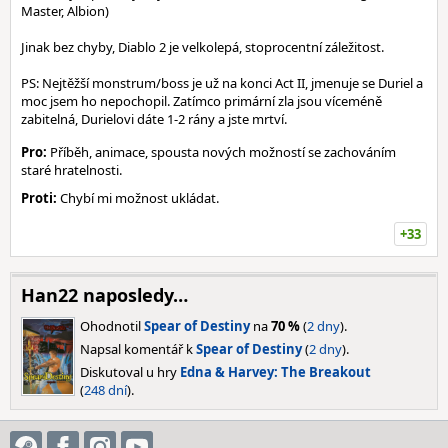
Master, Albion)
Jinak bez chyby, Diablo 2 je velkolepá, stoprocentní záležitost.
PS: Nejtěžší monstrum/boss je už na konci Act II, jmenuje se Duriel a
moc jsem ho nepochopil. Zatímco primární zla jsou víceméně
zabitelná, Durielovi dáte 1-2 rány a jste mrtví.
Pro:
Příběh, animace, spousta nových možností se zachováním
staré hratelnosti.
Proti:
Chybí mi možnost ukládat.
+33
Han22 naposledy…
Ohodnotil
Spear of Destiny
na
70 %
(
2 dny
).
Napsal komentář k
Spear of Destiny
(
2 dny
).
Diskutoval u hry
Edna & Harvey: The Breakout
(
248 dní
).