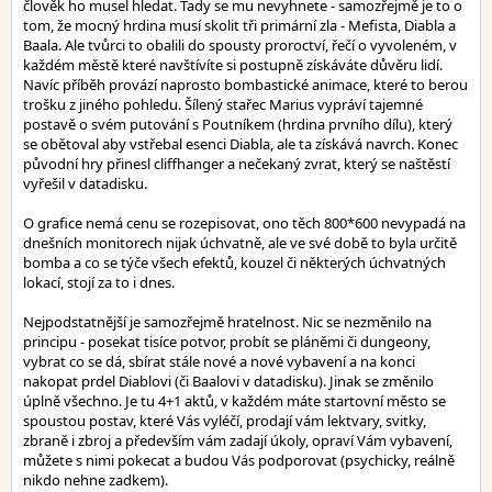
člověk ho musel hledat. Tady se mu nevyhnete - samozřejmě je to o
tom, že mocný hrdina musí skolit tři primární zla - Mefista, Diabla a
Baala. Ale tvůrci to obalili do spousty proroctví, řečí o vyvoleném, v
každém městě které navštívíte si postupně získáváte důvěru lidí.
Navíc příběh provází naprosto bombastické animace, které to berou
trošku z jiného pohledu. Šílený stařec Marius vypráví tajemné
postavě o svém putování s Poutníkem (hrdina prvního dílu), který
se obětoval aby vstřebal esenci Diabla, ale ta získává navrch. Konec
původní hry přinesl cliffhanger a nečekaný zvrat, který se naštěstí
vyřešil v datadisku.
O grafice nemá cenu se rozepisovat, ono těch 800*600 nevypadá na
dnešních monitorech nijak úchvatně, ale ve své době to byla určitě
bomba a co se týče všech efektů, kouzel či některých úchvatných
lokací, stojí za to i dnes.
Nejpodstatnější je samozřejmě hratelnost. Nic se nezměnilo na
principu - posekat tisíce potvor, probít se pláněmi či dungeony,
vybrat co se dá, sbírat stále nové a nové vybavení a na konci
nakopat prdel Diablovi (či Baalovi v datadisku). Jinak se změnilo
úplně všechno. Je tu 4+1 aktů, v každém máte startovní město se
spoustou postav, které Vás vyléčí, prodají vám lektvary, svitky,
zbraně i zbroj a především vám zadají úkoly, opraví Vám vybavení,
můžete s nimi pokecat a budou Vás podporovat (psychicky, reálně
nikdo nehne zadkem).