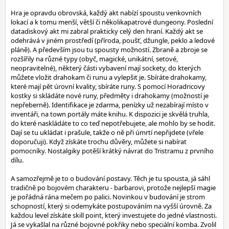
Hra je opravdu obrovská, každý akt nabízí spoustu venkovních
lokací a k tomu menší, větší či několikapatrové dungeony. Poslední
datadiskový akt mi zabral prakticky celý den hraní. Každý akt se
odehrává v jiném prostředí (příroda, poušť, džungle, peklo a ledové
pláně). A především jsou tu spousty možností. Zbraně a zbroje se
rozšířily na různé typy (obyč, magické, unikátní, setové,
neopravitelné), některý části vybavení mají sockety, do kterých
můžete vložit drahokam či runu a vylepšit je. Sbíráte drahokamy,
které mají pět úrovní kvality, sbíráte runy. S pomocí Horadricovy
kostky si skládáte nové runy, předměty i drahokamy (možností je
nepřeberně). Identifikace je zdarma, penízky už nezabírají místo v
inventáři, na town portály máte knihu. K dispozici je skvělá truhla,
do které naskládáte to co teď nepotřebujete, ale mohlo by se hodit.
Dají se tu ukládat i prašule, takže o ně při úmrtí nepřijdete (vřele
doporučuji). Když získáte trochu důvěry, můžete si nabírat
pomocníky. Nostalgiky potěší krátký návrat do Tristramu z prvního
dílu.
A samozřejmě je to o budování postavy. Těch je tu spousta, já sáhl
tradičně po bojovém charakteru - barbarovi, protože nejlepší magie
je pořádná rána mečem po palici. Novinkou v budování je strom
schopností, který si odemykáte postupováním na vyšší úrovně. Za
každou level získáte skill point, který investujete do jedné vlastnosti.
Já se vykašlal na různé bojovné pokřiky nebo speciální komba. Zvolil