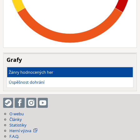
Grafy
Žánry hodnocených her
Úspěšnost dohrání
O webu
Články
Statistiky
Herní výzva
F.A.Q.