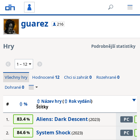
guarez
216
Hry
Podrobnější statistiky
Všechny hry
Hodnocené
12
Chci si zahrát
0
Rozehrané
0
Dohrané
0
Název hry
(
Rok vydání
)
#
%
Štítky
Aliens: Dark Descent
83.4
9
1.
(2023)
PC
System Shock
84.6
9
2.
(2023)
PC