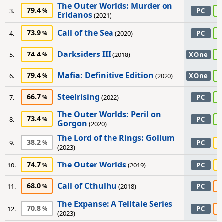
The Outer Worlds: Murder on
79.4
9
3.
PC
Eridanos
(2021)
Call of the Sea
73.9
8
4.
(2020)
PC
Darksiders III
74.4
8
5.
(2018)
XOne
Mafia: Definitive Edition
79.4
8
6.
(2020)
XOne
Steelrising
66.7
8
7.
(2022)
PC
The Outer Worlds: Peril on
73.4
8
8.
PC
Gorgon
(2020)
The Lord of the Rings: Gollum
38.2
7
9.
PC
(2023)
The Outer Worlds
74.7
7
10.
(2019)
PC
Call of Cthulhu
68.0
6
11.
(2018)
PC
The Expanse: A Telltale Series
70.8
6
12.
PC
(2023)