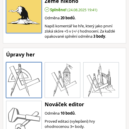
Země nikoho
Splněno!
(24.08.2025 19:41)
Odměna
20 bodů
.
Napiš komentář ke hře, který jako první
získá skóre +5 v (+/-) hodnocení. Za každé
opakované splnění odměna
3 body
.
Úpravy her
Nováček editor
Odměna
10 bodů
.
Proveď editaci (vylepšení) hry
ohodnocenou 3+ body.